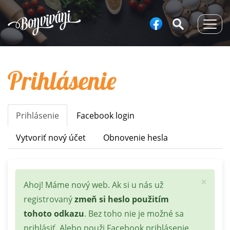
Togg
navig
Prihlásenie
Prihlásenie
(aktívna
Facebook login
Primary
karta)
tabs
Vytvoriť nový účet
Obnovenie hesla
×
Stavová
Ahoj! Máme nový web. Ak si u nás už
správa
registrovaný
zmeň si heslo použitím
tohoto odkazu
. Bez toho nie je možné sa
prihlásiť. Alebo použi Facebook prihlásenie.