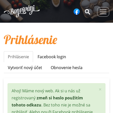
Togg
navig
Prihlásenie
Prihlásenie
(aktívna
Facebook login
Primary
karta)
tabs
Vytvoriť nový účet
Obnovenie hesla
×
Stavová
Ahoj! Máme nový web. Ak si u nás už
správa
registrovaný
zmeň si heslo použitím
tohoto odkazu
. Bez toho nie je možné sa
prihlásiť. Alebo použi Facebook prihlásenie.