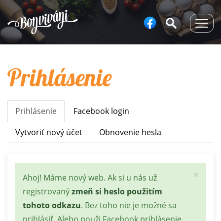
Togg
navig
Prihlásenie
Prihlásenie
(aktívna
Facebook login
Primary
karta)
tabs
Vytvoriť nový účet
Obnovenie hesla
×
Stavová
Ahoj! Máme nový web. Ak si u nás už
správa
registrovaný
zmeň si heslo použitím
tohoto odkazu
. Bez toho nie je možné sa
prihlásiť. Alebo použi Facebook prihlásenie.