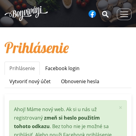
Togg
navig
Prihlásenie
Prihlásenie
(aktívna
Facebook login
Primary
karta)
tabs
Vytvoriť nový účet
Obnovenie hesla
×
Stavová
Ahoj! Máme nový web. Ak si u nás už
správa
registrovaný
zmeň si heslo použitím
tohoto odkazu
. Bez toho nie je možné sa
prihlásiť. Alebo použi Facebook prihlásenie.