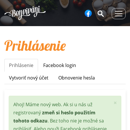
Togg
navig
Prihlásenie
Prihlásenie
(aktívna
Facebook login
Primary
karta)
tabs
Vytvoriť nový účet
Obnovenie hesla
×
Stavová
Ahoj! Máme nový web. Ak si u nás už
správa
registrovaný
zmeň si heslo použitím
tohoto odkazu
. Bez toho nie je možné sa
prihlásiť. Alebo použi Facebook prihlásenie.