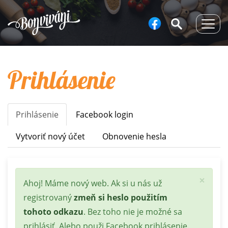
Togg
navig
Prihlásenie
Prihlásenie
(aktívna
Facebook login
Primary
karta)
tabs
Vytvoriť nový účet
Obnovenie hesla
×
Stavová
Ahoj! Máme nový web. Ak si u nás už
správa
registrovaný
zmeň si heslo použitím
tohoto odkazu
. Bez toho nie je možné sa
prihlásiť. Alebo použi Facebook prihlásenie.