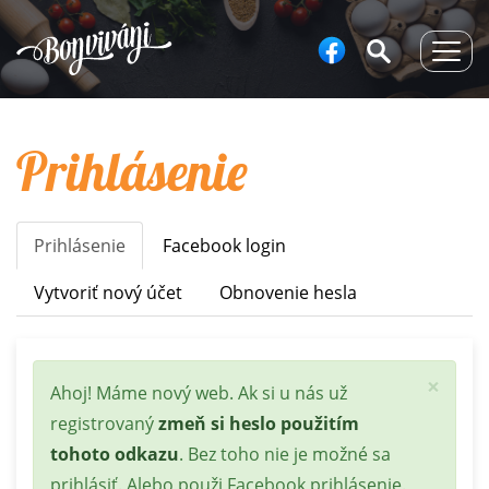
Togg
navig
Prihlásenie
Prihlásenie
(aktívna
Facebook login
Primary
karta)
tabs
Vytvoriť nový účet
Obnovenie hesla
×
Stavová
Ahoj! Máme nový web. Ak si u nás už
správa
registrovaný
zmeň si heslo použitím
tohoto odkazu
. Bez toho nie je možné sa
prihlásiť. Alebo použi Facebook prihlásenie.