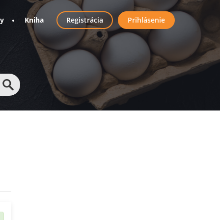
User
ny
Kniha
Registrácia
Prihlásenie
account
menu