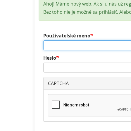
Stavová
Ahoj! Máme nový web. Ak si u nás už re
správa
Bez toho nie je možné sa prihlásiť. Aleb
Používateľské meno
Heslo
CAPTCHA