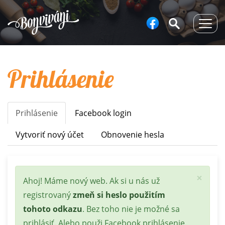
Togg
navig
Prihlásenie
Prihlásenie
(aktívna
Facebook login
Primary
karta)
tabs
Vytvoriť nový účet
Obnovenie hesla
×
Stavová
Ahoj! Máme nový web. Ak si u nás už
správa
registrovaný
zmeň si heslo použitím
tohoto odkazu
. Bez toho nie je možné sa
prihlásiť. Alebo použi Facebook prihlásenie.