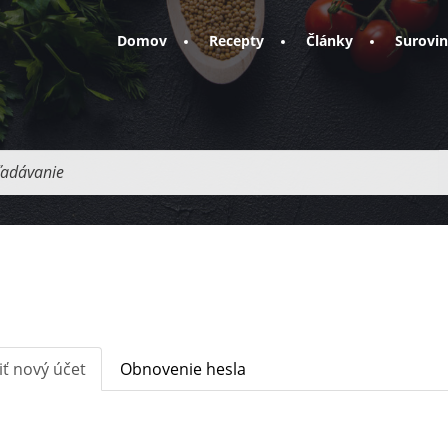
Domov
Recepty
Články
Surovi
adávanie
iť nový účet
(aktívna
Obnovenie hesla
karta)