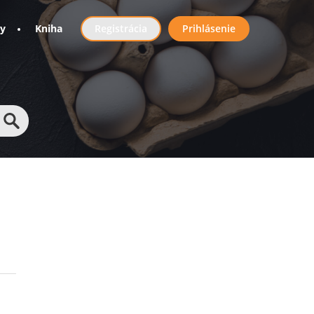
User
ny
Kniha
Registrácia
Prihlásenie
account
menu