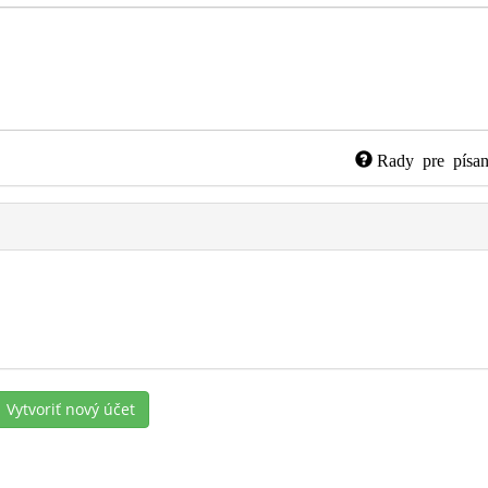
Rady pre písan
Vytvoriť nový účet