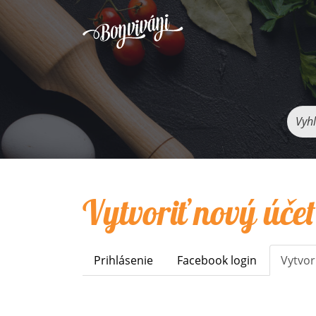
Vyhľ
Vytvoriť nový účet
Prihlásenie
Facebook login
Vytvor
Primary
tabs