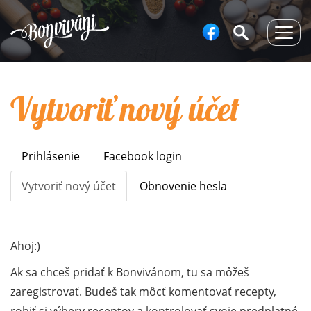
Togg
navig
Vytvoriť nový účet
Prihlásenie
Facebook login
Primary
tabs
Vytvoriť nový účet
(aktívna
Obnovenie hesla
karta)
Ahoj:)
Ak sa chceš pridať k Bonvivánom, tu sa môžeš
zaregistrovať. Budeš tak môcť komentovať recepty,