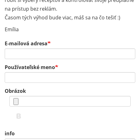
robiť si výbery receptov a kontrolovať svoje predplatné
na prístup bez reklám.
Časom tých výhod bude viac, máš sa na čo tešiť :)
Emília
E-mailová adresa
Používateľské meno
Obrázok
info