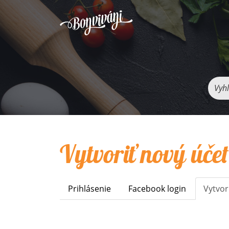
Vyhľ
Vytvoriť nový účet
Prihlásenie
Facebook login
Vytvor
Primary
tabs