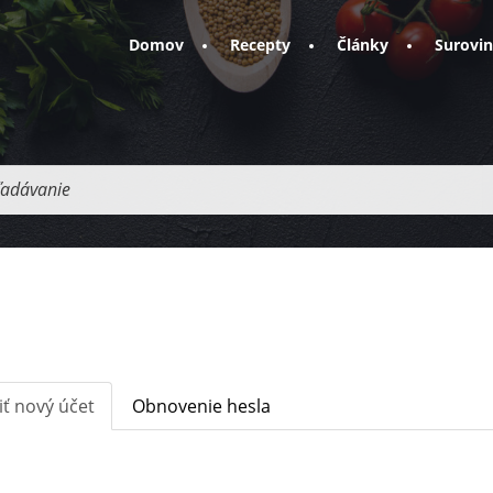
Domov
Recepty
Články
Surovi
adávanie
iť nový účet
(aktívna
Obnovenie hesla
karta)