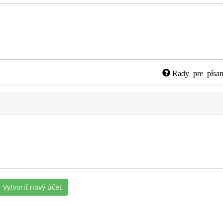
Rady pre písan
Vytvoriť nový účet