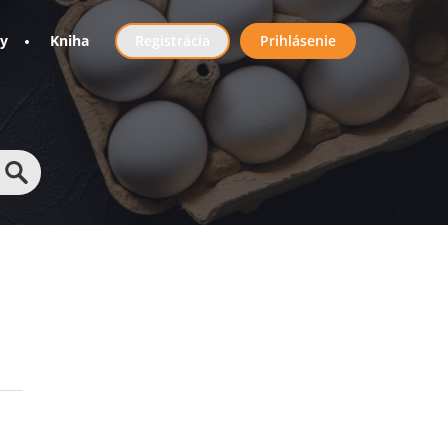
User
ny
Kniha
Registrácia
Prihlásenie
account
menu