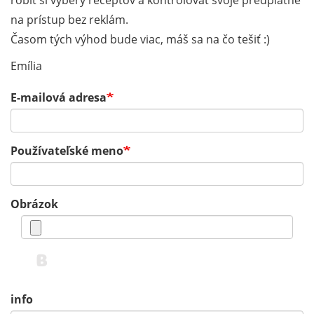
robiť si výbery receptov a kontrolovať svoje predplatné
na prístup bez reklám.
Časom tých výhod bude viac, máš sa na čo tešiť :)
Emília
E-mailová adresa
Používateľské meno
Obrázok
info