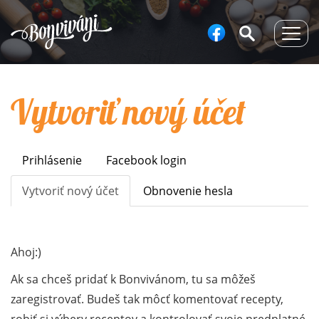
Togg
navig
Vytvoriť nový účet
Prihlásenie
Facebook login
Primary
tabs
Vytvoriť nový účet
(aktívna
Obnovenie hesla
karta)
Ahoj:)
Ak sa chceš pridať k Bonvivánom, tu sa môžeš
zaregistrovať. Budeš tak môcť komentovať recepty,