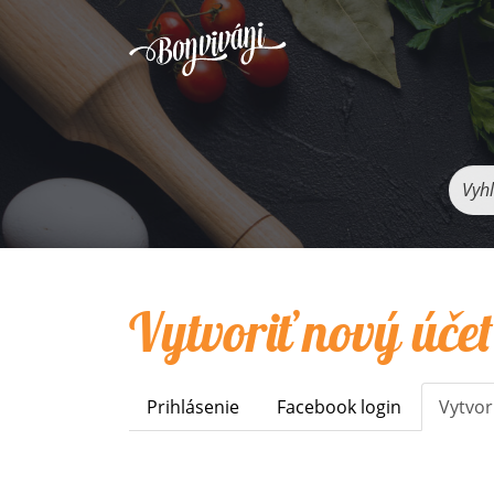
Vyhľ
Vytvoriť nový účet
Prihlásenie
Facebook login
Vytvor
Primary
tabs