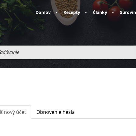
Domov
Recepty
Články
Surovi
adávanie
iť nový účet
(aktívna
Obnovenie hesla
karta)