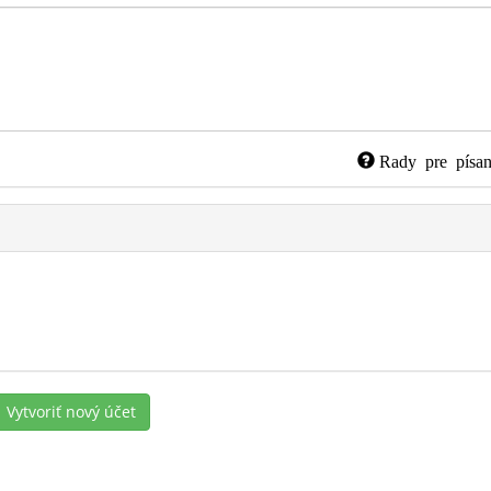
Rady pre písan
Vytvoriť nový účet