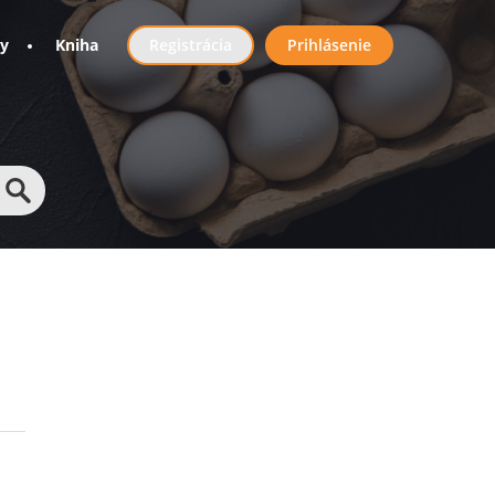
User
ny
Kniha
Registrácia
Prihlásenie
account
menu