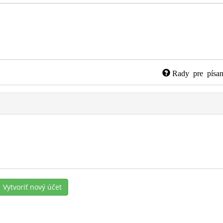
Rady pre písan
Vytvoriť nový účet