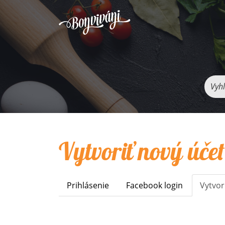
Vyhľ
Vytvoriť nový účet
Prihlásenie
Facebook login
Vytvor
Primary
tabs