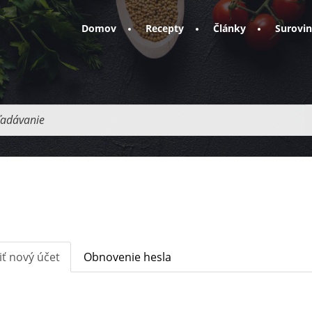
Domov
Recepty
Články
Surovi
adávanie
iť nový účet
(aktívna
Obnovenie hesla
karta)