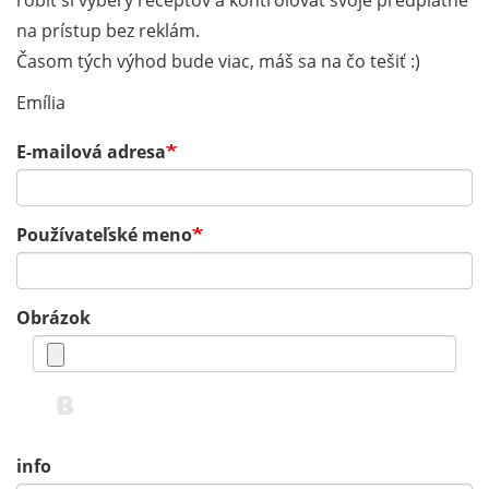
robiť si výbery receptov a kontrolovať svoje predplatné
na prístup bez reklám.
Časom tých výhod bude viac, máš sa na čo tešiť :)
Emília
E-mailová adresa
Používateľské meno
Obrázok
info