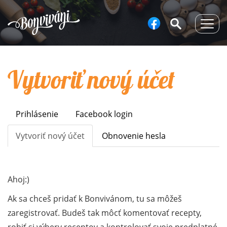
Togg
navig
Vytvoriť nový účet
Prihlásenie
Facebook login
Primary
tabs
Vytvoriť nový účet
(aktívna
Obnovenie hesla
karta)
Ahoj:)
Ak sa chceš pridať k Bonvivánom, tu sa môžeš
zaregistrovať. Budeš tak môcť komentovať recepty,