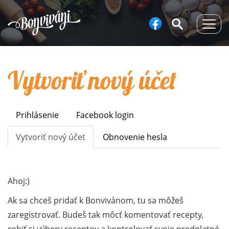
Togg
navig
Vytvoriť nový účet
Prihlásenie
Facebook login
Primary
tabs
Vytvoriť nový účet
(aktívna
Obnovenie hesla
karta)
Ahoj:)
Ak sa chceš pridať k Bonvivánom, tu sa môžeš
zaregistrovať. Budeš tak môcť komentovať recepty,