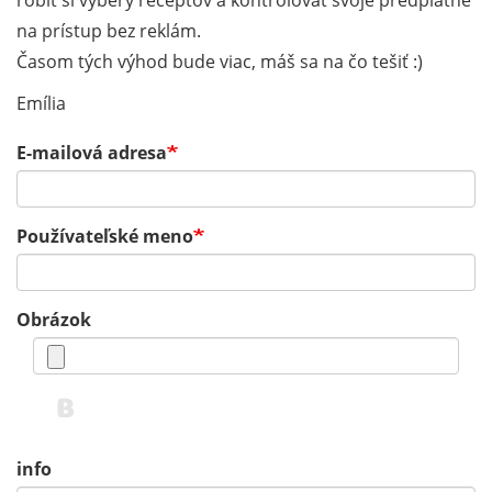
robiť si výbery receptov a kontrolovať svoje predplatné
na prístup bez reklám.
Časom tých výhod bude viac, máš sa na čo tešiť :)
Emília
E-mailová adresa
Používateľské meno
Obrázok
info