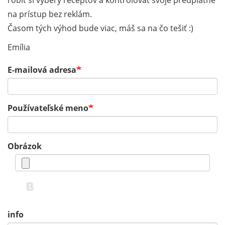
robiť si výbery receptov a kontrolovať svoje predplatné
na prístup bez reklám.
Časom tých výhod bude viac, máš sa na čo tešiť :)
Emília
E-mailová adresa
Používateľské meno
Obrázok
info