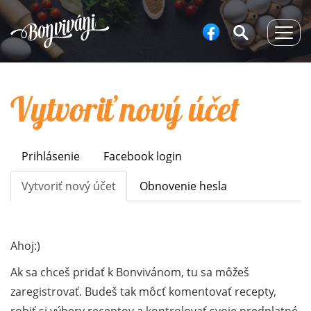
Togg
navig
Vytvoriť nový účet
Prihlásenie
Facebook login
Primary
tabs
Vytvoriť nový účet
(aktívna
Obnovenie hesla
karta)
Ahoj:)
Ak sa chceš pridať k Bonvivánom, tu sa môžeš
zaregistrovať. Budeš tak môcť komentovať recepty,