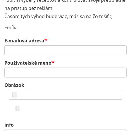
robiť si výbery receptov a kontrolovať svoje predplatné
na prístup bez reklám.
Časom tých výhod bude viac, máš sa na čo tešiť :)
Emília
E-mailová adresa
Používateľské meno
Obrázok
info