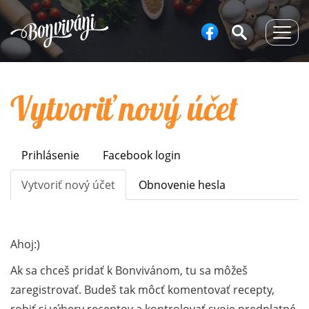
Togg
navig
Vytvoriť nový účet
Prihlásenie
Facebook login
Primary
tabs
Vytvoriť nový účet
(aktívna
Obnovenie hesla
karta)
Ahoj:)
Ak sa chceš pridať k Bonvivánom, tu sa môžeš
zaregistrovať. Budeš tak môcť komentovať recepty,