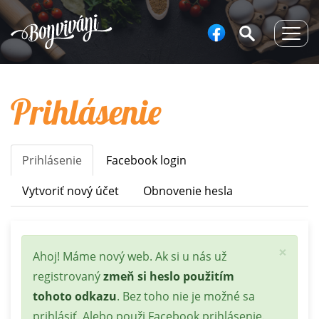
Togg
navig
Prihlásenie
Prihlásenie
(aktívna
Facebook login
Primary
karta)
tabs
Vytvoriť nový účet
Obnovenie hesla
×
Stavová
Ahoj! Máme nový web. Ak si u nás už
správa
registrovaný
zmeň si heslo použitím
tohoto odkazu
. Bez toho nie je možné sa
prihlásiť. Alebo použi Facebook prihlásenie.