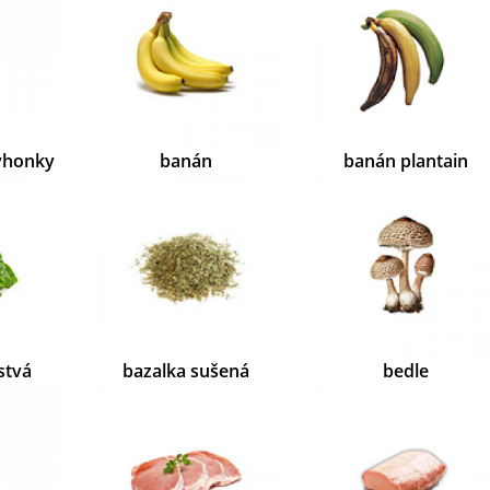
ýhonky
banán
banán plantain
stvá
bazalka sušená
bedle