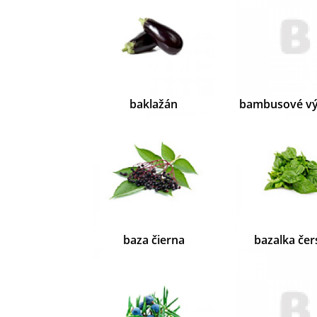
baklažán
bambusové v
baza čierna
bazalka čer