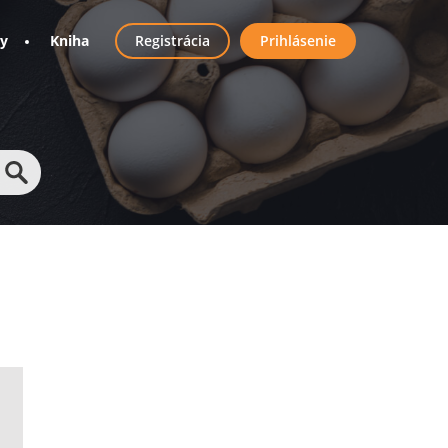
User
ny
Kniha
Registrácia
Prihlásenie
account
menu