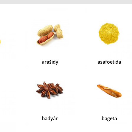
arašidy
asafoetida
badyán
bageta