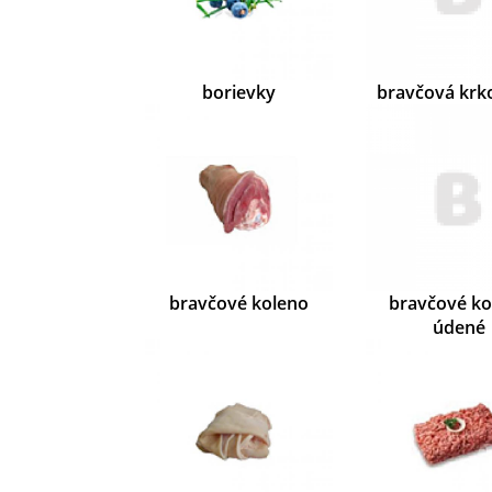
borievky
bravčová krk
bravčové koleno
bravčové ko
údené