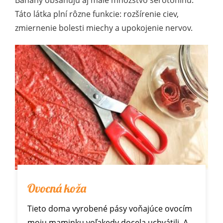
Banány obsahujú aj malé množstvo serotonínu.
Táto látka plní rôzne funkcie: rozšírenie ciev,
zmiernenie bolesti miechy a upokojenie nervov.
Ovocná koža
Tieto doma vyrobené pásy voňajúce ovocím
moju maminku voľakedy docela uchvátili. A