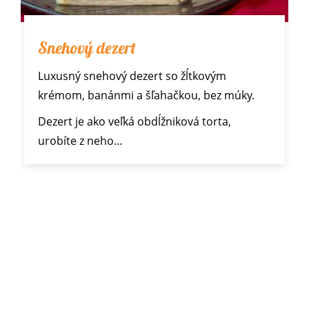
Snehový dezert
Luxusný snehový dezert so žĺtkovým
krémom, banánmi a šľahačkou, bez múky.
Dezert je ako veľká obdĺžniková torta,
urobíte z neho…