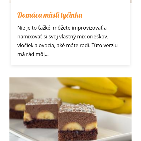
Domáca müsli tyčinka
Nie je to ťažké, môžete improvizovať a
namixovať si svoj vlastný mix orieškov,
vločiek a ovocia, aké máte radi. Túto verziu
má rád môj…