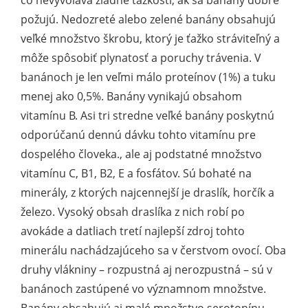
čo nevyvoláva žiadne ťažkosti, ak sa banány dobre
požujú. Nedozreté alebo zelené banány obsahujú
veľké množstvo škrobu, ktorý je ťažko stráviteľný a
môže spôsobiť plynatosť a poruchy trávenia. V
banánoch je len veľmi málo proteínov (1%) a tuku
menej ako 0,5%. Banány vynikajú obsahom
vitamínu B. Asi tri stredne veľké banány poskytnú
odporúčanú dennú dávku tohto vitamínu pre
dospelého človeka., ale aj podstatné množstvo
vitamínu C, B1, B2, E a fosfátov. Sú bohaté na
minerály, z ktorých najcennejší je draslík, horčík a
železo. Vysoký obsah draslíka z nich robí po
avokáde a datliach tretí najlepší zdroj tohto
minerálu nachádzajúceho sa v čerstvom ovocí. Oba
druhy vlákniny – rozpustná aj nerozpustná – sú v
banánoch zastúpené vo významnom množstve.