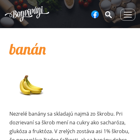
Togg
navig
banán
Nezrelé banány sa skladajú najmä zo škrobu. Pri
dozrievaní sa škrob mení na cukry ako sacharóza,
glukóza a fruktóza. V zrelých zostáva asi 1% škrobu,