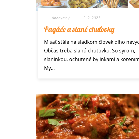
Anonymný
3. 2. 2021
Pagáče a slané chuťovky
Mlsať stále na sladkom človek dlho nevyd
Občas treba slanú chuťovku. So syrom,
slaninkou, ochutené bylinkami a korením
My…