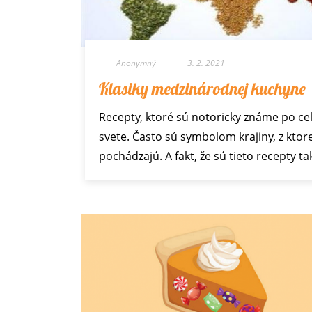
Anonymný
3. 2. 2021
Klasiky medzinárodnej kuchyne
Recepty, ktoré sú notoricky známe po c
svete. Často sú symbolom krajiny, z ktore
pochádzajú. A fakt, že sú tieto recepty t