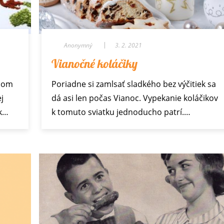
Anonymný
3. 2. 2021
Vianočné koláčiky
elom
Poriadne si zamlsať sladkého bez výčitiek sa
j
dá asi len počas Vianoc. Vypekanie koláčikov
ak…
k tomuto sviatku jednoducho patrí.…