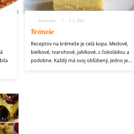
Anonymný
3. 2. 2021
Krémeše
Receptov na krémeše je celá kopa. Medové,
dá
bielkové, tvarohové, jablkové, s čokoládou a
bila
podobne. Každý má svoj obľúbený. Jedno je…