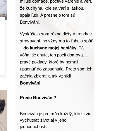
miluje domáce, poctivé varenie a verí, 
že kuchyňa, kde sa varí s láskou, 
spája ľudí. A presne o tom sú 
Bonviváni.
Vyskúšala som rôzne diéty a trendy v 
stravovaní, no vždy ma to ťahalo späť 
– 
do kuchyne mojej babičky
. Tá 
vôňa, tie chute, ten pocit domova… 
pravé poklady, ktoré by nemali 
upadnúť do zabudnutia. Preto som ich 
začala zbierať a tak vznikli 
Bonviváni
.
Prečo Bonviváni?
Bonviván je pre mňa každý, kto si vie 
vychutnať život aj v jeho 
jednoduchosti.