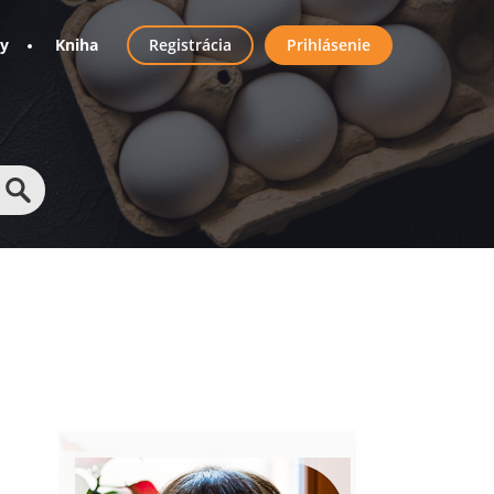
User
ny
Kniha
Registrácia
Prihlásenie
account
menu