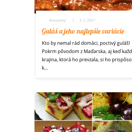
Anonymný
3. 2. 2021
Guláš a jeho najlepšie variácie
Kto by nemal rád domáci, poctivý guláš!
Pokrm pôvodom z Maďarska, aj keď kaž
krajina, ktorá ho prevzala, si ho prispôso
k…