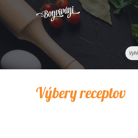
Vyhľ
Výbery receptov