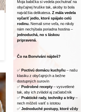
Moja babička si vedela pochutnať na 
obyčajnej hruške tak, akoby to bola 
najväčšia delikatesa. 
Z mála vedela 
vyčariť jedlo, ktoré spájalo celú 
rodinu.
 Nemali sme veľa, no nikdy 
nám nechýbala poriadna hostina – 
jednoduchá, no s láskou 
pripravená
.
Čo na Bonviváni nájdeš?
✅ 
Poctivú domácu kuchyňu
 – našu 
klasiku z obyčajných a bežne 
dostupných surovín
✅ 
Podrobné recepty
 – vysvetlené 
tak, aby ich zvládol aj začiatočník
✅ 
Praktické rady, techniky a triky
 – 
nech môžeš variť s istotou
✅ 
Jednoduché postupy, ktoré vždy 