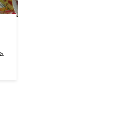
ú
ôžu