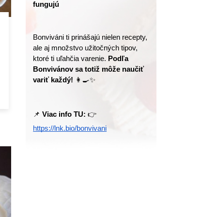
fungujú
Bonviváni ti prinášajú nielen recepty, 
ale aj množstvo užitočných tipov, 
ktoré ti uľahčia varenie. 
Podľa 
Bonvivánov sa totiž môže naučiť 
variť každý!
 👩‍🍳✨
📌 
Viac info TU:
 👉 
https://lnk.bio/bonvivani