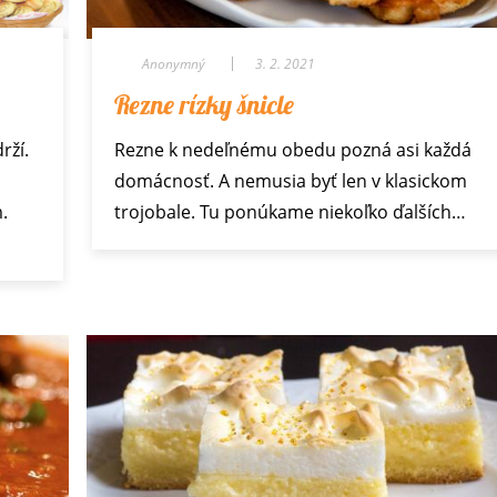
Anonymný
3. 2. 2021
Rezne rízky šnicle
rží.
Rezne k nedeľnému obedu pozná asi každá
domácnosť. A nemusia byť len v klasickom
.
trojobale. Tu ponúkame niekoľko ďalších…