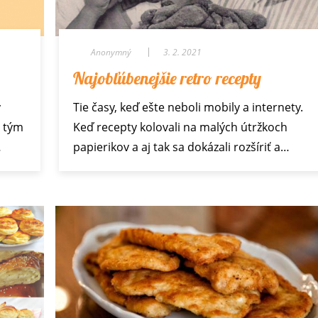
Anonymný
3. 2. 2021
Najobľúbenejšie retro recepty
ý
Tie časy, keď ešte neboli mobily a internety.
ú tým
Keď recepty kolovali na malých útržkoch
…
papierikov a aj tak sa dokázali rozšíriť a…