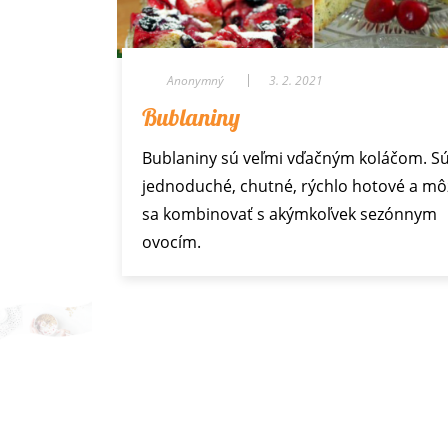
Anonymný
3. 2. 2021
Bublaniny
Bublaniny sú veľmi vďačným koláčom. S
jednoduché, chutné, rýchlo hotové a m
sa kombinovať s akýmkoľvek sezónnym
ovocím.