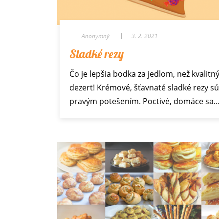
Anonymný
3. 2. 2021
Sladké rezy
Čo je lepšia bodka za jedlom, než kvalitn
dezert! Krémové, šťavnaté sladké rezy s
pravým potešením. Poctivé, domáce sa