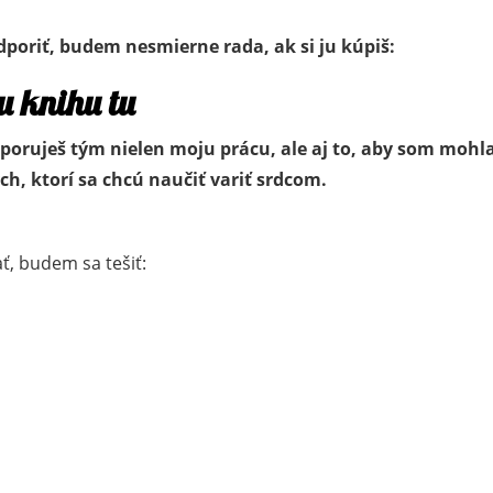
dporiť, budem nesmierne rada, ak si ju kúpiš:
u knihu tu
dporuješ tým nielen moju prácu, ale aj to, aby som mohl
ch, ktorí sa chcú naučiť variť srdcom.
ať, budem sa tešiť: