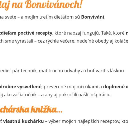
itaj na Bonvivánoch!
a svete – a mojím tretím dieťaťom sú
Bonviváni
.
zdieľam poctivé recepty
, ktoré naozaj fungujú. Také, ktoré
h sme vyrastali – cez rýchle večere, nedeľné obedy aj koláč
 vedieť pár techník, mať trochu odvahy a chuť variť s láskou.
drobne vysvetlené
, preverené mojimi rukami a
doplnené 
aj ako začiatočník – a aby aj pokročilí našli inšpiráciu.
chárska knižka
…
ať
vlastnú kuchárku
– výber mojich najlepších receptov, kt