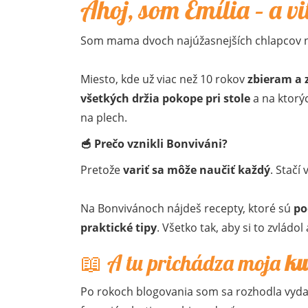
Ahoj, som Emília – a v
Som mama dvoch najúžasnejších chlapcov n
Miesto, kde už viac než 10 rokov
zbieram a 
všetkých držia pokope pri stole
a na ktorýc
na plech.
🥣 Prečo vznikli Bonviváni?
Pretože
variť sa môže naučiť každý
. Stačí
Na Bonvivánoch nájdeš recepty, ktoré sú
po
praktické tipy
. Všetko tak, aby si to zvládol 
📖 A tu prichádza moja
ku
Po rokoch blogovania som sa rozhodla vyd