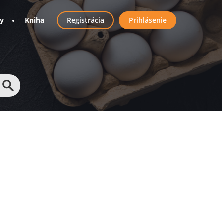
User
ny
Kniha
Registrácia
Prihlásenie
account
menu