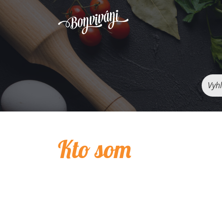
Vyhľ
Kto som