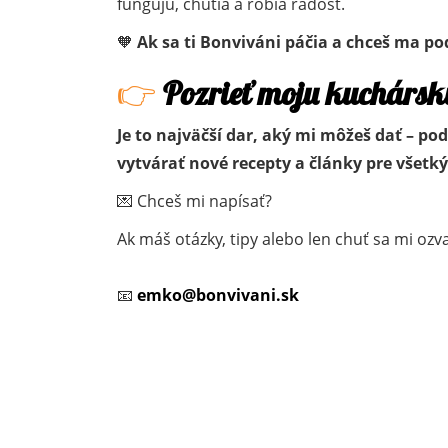
fungujú, chutia a robia radosť.
🧡
Ak sa ti Bonviváni páčia a chceš ma po
👉
Pozrieť moju kuchársk
Je to najväčší dar, aký mi môžeš dať – po
vytvárať nové recepty a články pre všetký
💌 Chceš mi napísať?
Ak máš otázky, tipy alebo len chuť sa mi ozv
📧
emko@bonvivani.sk