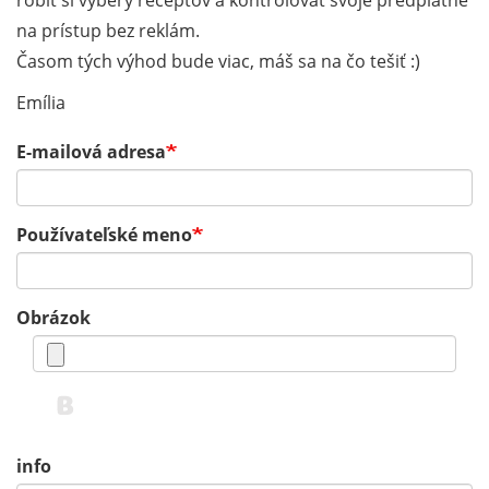
robiť si výbery receptov a kontrolovať svoje predplatné
na prístup bez reklám.
Časom tých výhod bude viac, máš sa na čo tešiť :)
Emília
E-mailová adresa
Používateľské meno
Obrázok
info