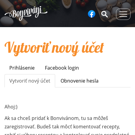
Togg
navig
Vytvoriť nový účet
Prihlásenie
Facebook login
Primary
tabs
Vytvoriť nový účet
(aktívna
Obnovenie hesla
karta)
Ahoj:)
Ak sa chceš pridať k Bonvivánom, tu sa môžeš
zaregistrovať. Budeš tak môcť komentovať recepty,