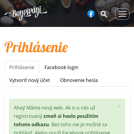
Togg
navig
Prihlásenie
Prihlásenie
(aktívna
Facebook login
Primary
karta)
tabs
Vytvoriť nový účet
Obnovenie hesla
×
Stavová
Ahoj! Máme nový web. Ak si u nás už
správa
registrovaný
zmeň si heslo použitím
tohoto odkazu
. Bez toho nie je možné sa
prihlásiť. Alebo použi Facebook prihlásenie.