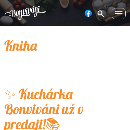
Togg
navig
Kniha
✨ Kuchárka
Bonviváni už v
predaji!📚