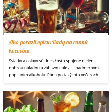
Ako poraziť opicu: Rady na rannú
kocovinu
Sviatky a oslavy sú dnes často spojené nielen s
dobrou náladou a zábavou, ale aj s nadmerným
popíjaním alkoholu. Rána po takýchto večeroch…