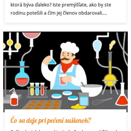
ktorá býva ďaleko? Iste premýšľate, ako by ste
rodinu potešili a čím jej členov obdarovali.…
Čo sa deje pri pečení sušienok?