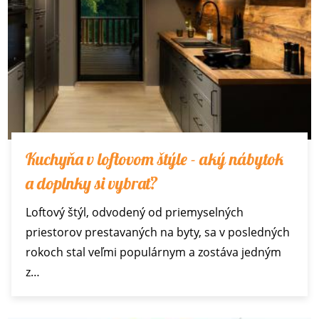
Kuchyňa v loftovom štýle - aký nábytok
a doplnky si vybrať?
Loftový štýl, odvodený od priemyselných
priestorov prestavaných na byty, sa v posledných
rokoch stal veľmi populárnym a zostáva jedným
z…