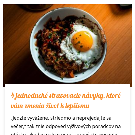
4 jednoduché stravovacie návyky, ktoré
vám zmenia život k lepšiemu
„Jedzte vyvážene, striedmo a neprejedajte sa
večer,“ tak znie odpoveď výživových poradcov na
otázku, ako by malo vyzerať zdravé stravovanie…