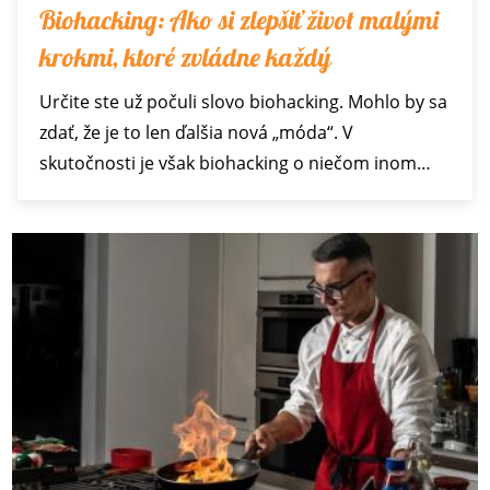
Biohacking: Ako si zlepšiť život malými
krokmi, ktoré zvládne každý
Určite ste už počuli slovo biohacking. Mohlo by sa
zdať, že je to len ďalšia nová „móda“. V
skutočnosti je však biohacking o niečom inom…