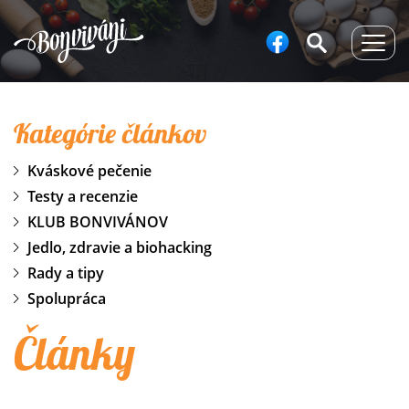
Togg
navig
Kategórie článkov
Kváskové pečenie
Testy a recenzie
KLUB BONVIVÁNOV
Jedlo, zdravie a biohacking
Rady a tipy
Spolupráca
Články