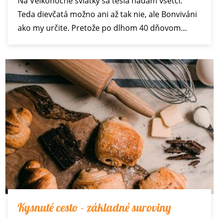
Na Veľkonočné sviatky sa tešia hádam všetci.
Teda dievčatá možno ani až tak nie, ale Bonviváni
ako my určite. Pretože po dlhom 40 dňovom…
Kysnuté cesto - základné suroviny