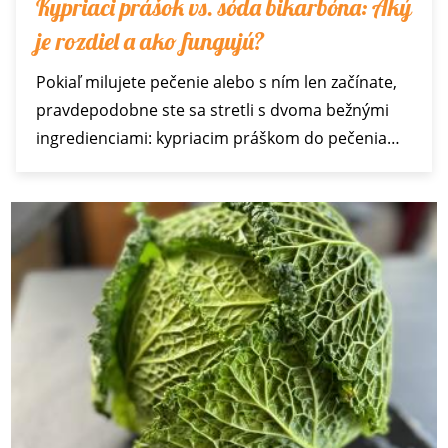
Kypriaci prášok vs. sóda bikarbóna: Aký
je rozdiel a ako fungujú?
Pokiaľ milujete pečenie alebo s ním len začínate,
pravdepodobne ste sa stretli s dvoma bežnými
ingredienciami: kypriacim práškom do pečenia…