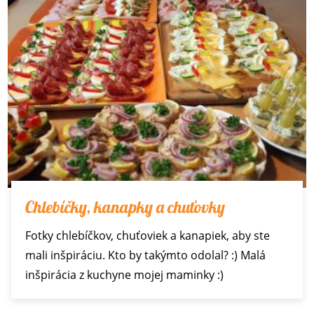
Chlebíčky, kanapky a chuťovky
Fotky chlebíčkov, chuťoviek a kanapiek, aby ste
mali inšpiráciu. Kto by takýmto odolal? :) Malá
inšpirácia z kuchyne mojej maminky :)