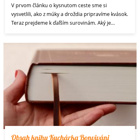
V prvom článku o kysnutom ceste sme si
vysvetlili, ako z múky a droždia pripravíme kvások.
Teraz prejdeme k ďaľším surovinám. Aký je…
Obsah knihy Kuchárka Bonviváni