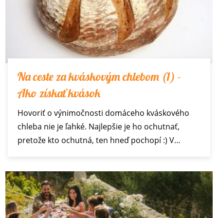
Na ceste za kváskovým chlebom (1) -
Ako získať kvások
Hovoriť o výnimočnosti domáceho kváskového
chleba nie je ľahké. Najlepšie je ho ochutnať,
pretože kto ochutná, ten hneď pochopí :) V…