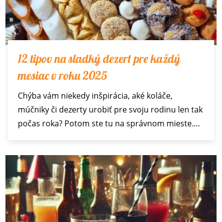
12 tipov na sladký dezert pre každý
mesiac v roku 2025
Chýba vám niekedy inšpirácia, aké koláče,
múčniky či dezerty urobiť pre svoju rodinu len tak
počas roka? Potom ste tu na správnom mieste.…