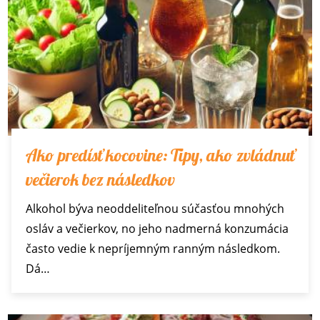
Ako predísť kocovine: Tipy, ako zvládnuť
večierok bez následkov
Alkohol býva neoddeliteľnou súčasťou mnohých
osláv a večierkov, no jeho nadmerná konzumácia
často vedie k nepríjemným ranným následkom.
Dá…