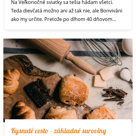
Na Veľkonočné sviatky sa tešia hádam všetci.
Teda dievčatá možno ani až tak nie, ale Bonviváni
ako my určite. Pretože po dlhom 40 dňovom…
Kysnuté cesto - základné suroviny