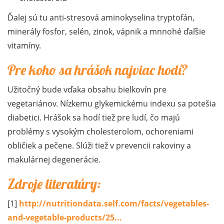
Ďalej sú tu anti-stresová aminokyselina tryptofán,
minerály fosfor, selén, zinok, vápnik a mnnohé ďaľšie
vitamíny.
Pre koho sa hrášok najviac hodí?
Užitočný bude vďaka obsahu bielkovín pre
vegetariánov. Nízkemu glykemickému indexu sa potešia
diabetici. Hrášok sa hodí tiež pre ludí, čo majú
problémy s vysokým cholesterolom, ochoreniami
obličiek a pečene. Slúži tiež v prevencii rakoviny a
makulárnej degenerácie.
Zdroje literatúry:
[1]
http://nutritiondata.self.com/facts/vegetables-
and-vegetable-products/25...