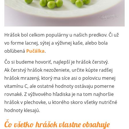
Hrášok bol celkom populárny u našich predkov. Či už
vo forme lacnej, sýtej a výživnej kaše, alebo bola
obľúbená
Pučálka
.
Čo si budeme hovoriť, najlepší je hrášok čerstvý.
Ak čerstvý hrášok nezoženiete, určite kúpte radšej
hrášok mrazený, ktorý ma síce asi o polovicu menej
vitamínu C, ale ostatné hodnoty ostávaju pomerne
rovnaké. Z výživového hľadiska je na tom najhoršie
hrášok v plechovke, u ktorého skoro všetky nutričné
hodnoty klesajú.
Čo všetko hrášok vlastne obsahuje