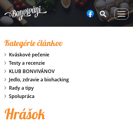
Togg
navig
Kategórie článkov
Kváskové pečenie
Testy a recenzie
KLUB BONVIVÁNOV
Jedlo, zdravie a biohacking
Rady a tipy
Spolupráca
Hrášok