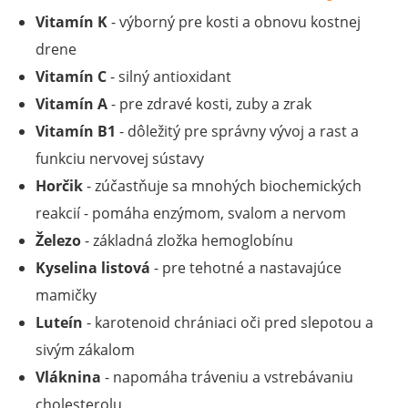
Vitamín K
- výborný pre kosti a obnovu kostnej
drene
Vitamín C
- silný antioxidant
Vitamín A
- pre zdravé kosti, zuby a zrak
Vitamín B1
- dôležitý pre správny vývoj a rast a
funkciu nervovej sústavy
Horčik
- zúčastňuje sa mnohých biochemických
reakcií - pomáha enzýmom, svalom a nervom
Železo
- základná zložka hemoglobínu
Kyselina listová
- pre tehotné a nastavajúce
mamičky
Luteín
- karotenoid chrániaci oči pred slepotou a
sivým zákalom
Vláknina
- napomáha tráveniu a vstrebávaniu
cholesterolu