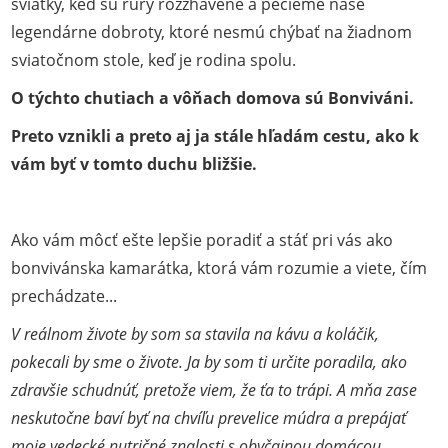
sviatky, keď sú rúry rozžhavené a pečieme naše
legendárne dobroty, ktoré nesmú chýbať na žiadnom
sviatočnom stole, keď je rodina spolu.
O týchto chutiach a vôňach domova sú Bonviváni.
Preto vznikli a preto aj ja stále hľadám cestu, ako k
vám byť v tomto duchu bližšie.
Ako vám môcť ešte lepšie poradiť a stáť pri vás ako
bonvivánska kamarátka, ktorá vám rozumie a viete, čím
prechádzate...
V reálnom živote by som sa stavila na kávu a koláčik,
pokecali by sme o živote. Ja by som ti určite poradila, ako
zdravšie schudnúť, pretože viem, že ťa to trápi. A mňa zase
neskutočne baví byť na chvíľu prevelice múdra a prepájať
moje vedecké nutričné znalosti s obyčajnou domácou