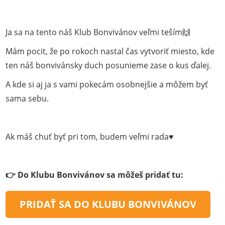
Ja sa na tento náš Klub Bonvivánov veľmi teším🙌
Mám pocit, že po rokoch nastal čas vytvoriť miesto, kde
ten náš bonvivánsky duch posunieme zase o kus ďalej.
A kde si aj ja s vami pokecám osobnejšie a môžem byť
sama sebu.
Ak máš chuť byť pri tom, budem veľmi rada♥️
👉 Do Klubu Bonvivánov sa môžeš pridať tu:
PRIDAŤ SA DO KLUBU BONVIVÁNOV