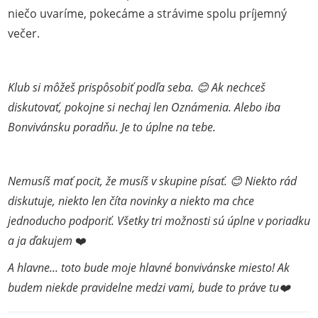
niečo uvaríme, pokecáme a strávime spolu príjemný
večer.
Klub si môžeš prispôsobiť podľa seba. 😊 Ak nechceš
diskutovať, pokojne si nechaj len Oznámenia. Alebo iba
Bonvivánsku poradňu. Je to úplne na tebe.
Nemusíš mať pocit, že musíš v skupine písať. 😊 Niekto rád
diskutuje, niekto len číta novinky a niekto ma chce
jednoducho podporiť. Všetky tri možnosti sú úplne v poriadku
a ja ďakujem
❤️
A hlavne... toto bude moje hlavné bonvivánske miesto! Ak
budem niekde pravidelne medzi vami, bude to práve tu❤️