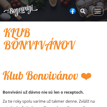
Togg
navig
KLUB
BONVIVÁNOV
Klub Bonvivánov ❤️
Bonviváni už dávno nie sú len o receptoch.
Za tie roky spolu varíme už takmer denne. Zvlášť na