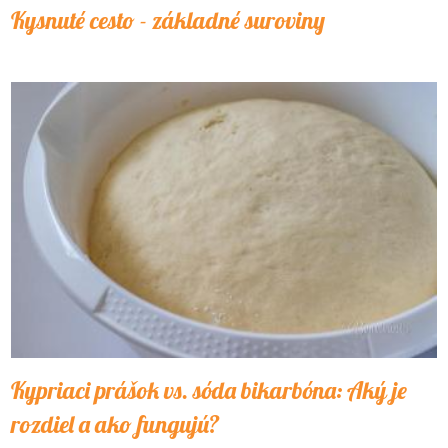
Kysnuté cesto - základné suroviny
Kypriaci prášok vs. sóda bikarbóna: Aký je
rozdiel a ako fungujú?