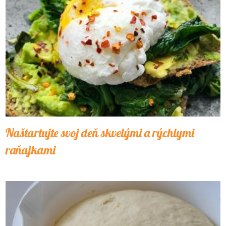
Naštartujte svoj deň skvelými a rýchlymi
raňajkami