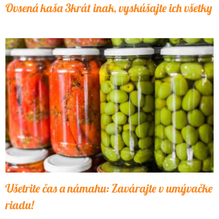
Ovsená kaša 3krát inak, vyskúšajte ich všetky
Ušetrite čas a námahu: Zavárajte v umývačke
riadu!