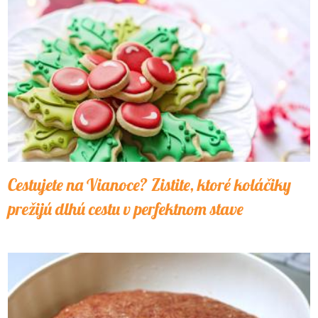
Cestujete na Vianoce? Zistite, ktoré koláčiky
prežijú dlhú cestu v perfektnom stave