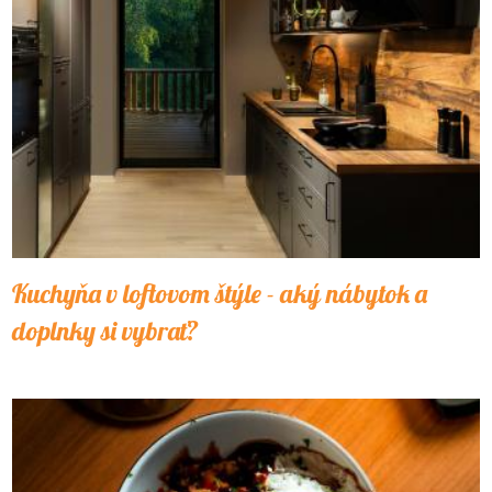
Kuchyňa v loftovom štýle - aký nábytok a
doplnky si vybrať?