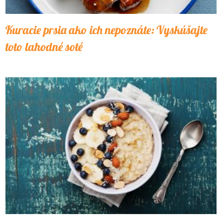
Kuracie prsia ako ich nepoznáte: Vyskúšajte
toto lahodné soté