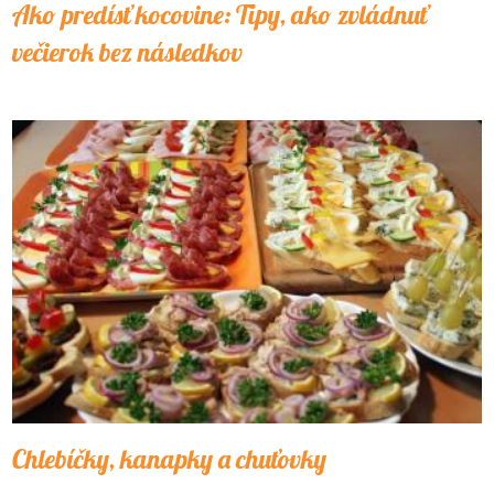
Ako predísť kocovine: Tipy, ako zvládnuť
večierok bez následkov
Chlebíčky, kanapky a chuťovky