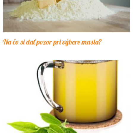
Na čo si dať pozor pri výbere masla?