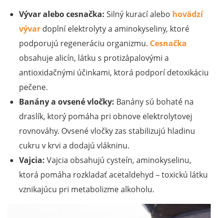
Vývar alebo cesnačka:
Silný kurací alebo
hovädzí
vývar
doplní elektrolyty a aminokyseliny, ktoré
podporujú regeneráciu organizmu.
Cesnačka
obsahuje alicín, látku s protizápalovými a
antioxidačnými účinkami, ktorá podporí detoxikáciu
pečene.
Banány a ovsené vločky:
Banány sú bohaté na
draslík, ktorý pomáha pri obnove elektrolytovej
rovnováhy. Ovsené vločky zas stabilizujú hladinu
cukru v krvi a dodajú vlákninu.
Vajcia:
Vajcia obsahujú cysteín, aminokyselinu,
ktorá pomáha rozkladať acetaldehyd – toxickú látku
vznikajúcu pri metabolizme alkoholu.