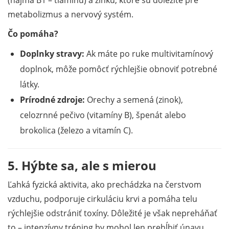
metabolizmus a nervový systém.
Čo pomáha?
Doplnky stravy:
Ak máte po ruke multivitamínový
doplnok, môže pomôcť rýchlejšie obnoviť potrebné
látky.
Prírodné zdroje:
Orechy a semená (zinok),
celozrnné pečivo (vitamíny B), špenát alebo
brokolica (železo a vitamín C).
5. Hýbte sa, ale s mierou
Ľahká fyzická aktivita, ako prechádzka na čerstvom
vzduchu, podporuje cirkuláciu krvi a pomáha telu
rýchlejšie odstrániť toxíny. Dôležité je však nepreháňať
to – intenzívny tréning by mohol len prehĺbiť únavu.