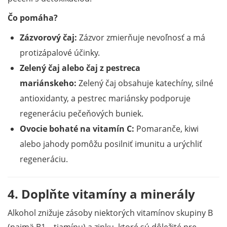
Čo pomáha?
Zázvorový čaj:
Zázvor zmierňuje nevoľnosť a má
protizápalové účinky.
Zelený čaj alebo čaj z pestreca
mariánskeho:
Zelený čaj obsahuje katechíny, silné
antioxidanty, a pestrec mariánsky podporuje
regeneráciu pečeňových buniek.
Ovocie bohaté na vitamín C:
Pomaranče, kiwi
alebo jahody pomôžu posilniť imunitu a urýchliť
regeneráciu.
4. Doplňte vitamíny a minerály
Alkohol znižuje zásoby niektorých vitamínov skupiny B
(najmä B1 – tiamínu) a zinku, ktoré sú dôležité pre