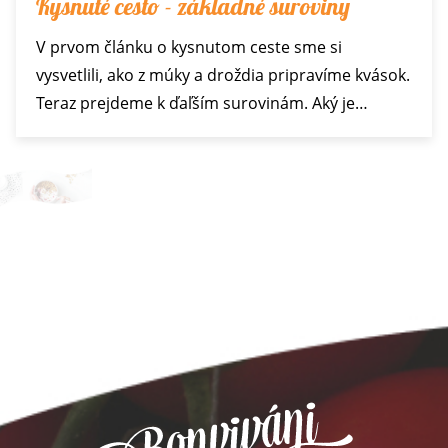
Kysnuté cesto - základné suroviny
V prvom článku o kysnutom ceste sme si
vysvetlili, ako z múky a droždia pripravíme kvások.
Teraz prejdeme k ďaľším surovinám. Aký je…