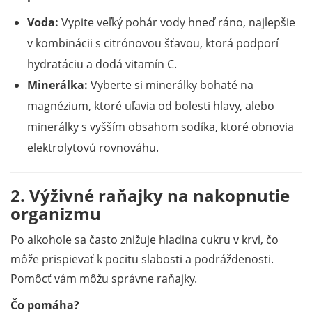
Voda:
Vypite veľký pohár vody hneď ráno, najlepšie
v kombinácii s citrónovou šťavou, ktorá podporí
hydratáciu a dodá vitamín C.
Minerálka:
Vyberte si minerálky bohaté na
magnézium, ktoré uľavia od bolesti hlavy, alebo
minerálky s vyšším obsahom sodíka, ktoré obnovia
elektrolytovú rovnováhu.
2. Výživné raňajky na nakopnutie
organizmu
Po alkohole sa často znižuje hladina cukru v krvi, čo
môže prispievať k pocitu slabosti a podráždenosti.
Pomôcť vám môžu správne raňajky.
Čo pomáha?