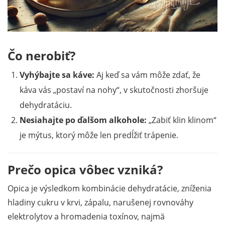
Čo nerobiť?
Vyhýbajte sa káve:
Aj keď sa vám môže zdať, že
káva vás „postaví na nohy“, v skutočnosti zhoršuje
dehydratáciu.
Nesiahajte po ďalšom alkohole:
„Zabiť klin klinom“
je mýtus, ktorý môže len predĺžiť trápenie.
Prečo opica vôbec vzniká?
Opica je výsledkom kombinácie dehydratácie, zníženia
hladiny cukru v krvi, zápalu, narušenej rovnováhy
elektrolytov a hromadenia toxínov, najmä