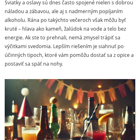
Sviatky a oslavy sú dnes často spojené nielen s dobrou
náladou a zábavou, ale aj s nadmerným popíjaním
alkoholu. Rána po takýchto večeroch však môžu byť
kruté – hlava ako kameň, žalúdok na vode a telo bez
energie. Ak ste to prehnali, nemá zmysel trápiť sa
výčitkami svedomia. Lepším riešením je siahnuť po
účinných tipoch, ktoré vám pomôžu dostať sa z opice a
postaviť sa späť na nohy.