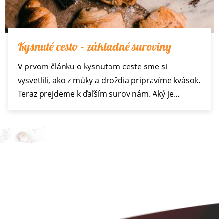
Kysnuté cesto - základné suroviny
V prvom článku o kysnutom ceste sme si
vysvetlili, ako z múky a droždia pripravíme kvások.
Teraz prejdeme k ďaľším surovinám. Aký je…