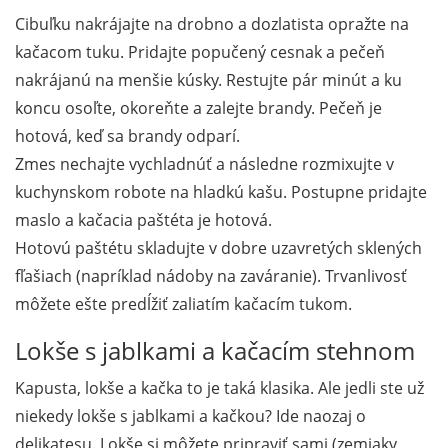
Cibuľku nakrájajte na drobno a dozlatista opražte na
kačacom tuku. Pridajte popučený cesnak a pečeň
nakrájanú na menšie kúsky. Restujte pár minút a ku
koncu osoľte, okoreňte a zalejte brandy. Pečeň je
hotová, keď sa brandy odparí.
Zmes nechajte vychladnúť a následne rozmixujte v
kuchynskom robote na hladkú kašu. Postupne pridajte
maslo a kačacia paštéta je hotová.
Hotovú paštétu skladujte v dobre uzavretých sklených
fľašiach (napríklad nádoby na zaváranie). Trvanlivosť
môžete ešte predĺžiť zaliatím kačacím tukom.
Lokše s jablkami a kačacím stehnom
Kapusta, lokše a kačka to je taká klasika. Ale jedli ste už
niekedy lokše s jablkami a kačkou? Ide naozaj o
delikatesu. Lokše si môžete pripraviť sami (zemiaky,