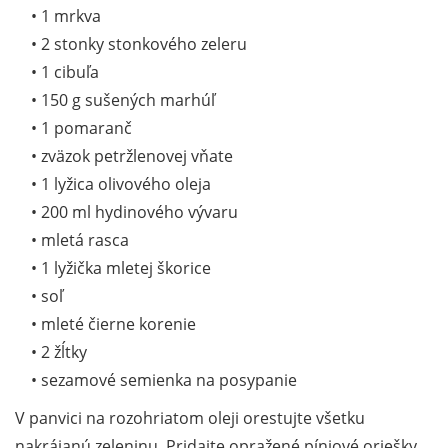
• 1 mrkva
• 2 stonky stonkového zeleru
• 1 cibuľa
• 150 g sušených marhúľ
• 1 pomaranč
• zväzok petržlenovej vňate
• 1 lyžica olivového oleja
• 200 ml hydinového vývaru
• mletá rasca
• 1 lyžička mletej škorice
• soľ
• mleté čierne korenie
• 2 žĺtky
• sezamové semienka na posypanie
V panvici na rozohriatom oleji orestujte všetku
nakrájanú zeleninu. Pridajte opražené píniové oriešky,