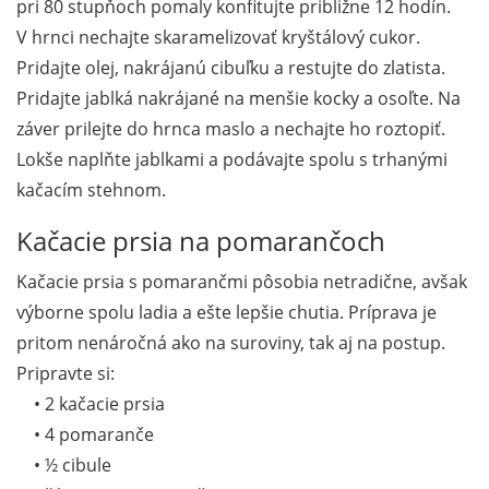
pri 80 stupňoch pomaly konfitujte približne 12 hodín.
V hrnci nechajte skaramelizovať kryštálový cukor.
Pridajte olej, nakrájanú cibuľku a restujte do zlatista.
Pridajte jablká nakrájané na menšie kocky a osoľte. Na
záver prilejte do hrnca maslo a nechajte ho roztopiť.
Lokše naplňte jablkami a podávajte spolu s trhanými
kačacím stehnom.
Kačacie prsia na pomarančoch
Kačacie prsia s pomarančmi pôsobia netradične, avšak
výborne spolu ladia a ešte lepšie chutia. Príprava je
pritom nenáročná ako na suroviny, tak aj na postup.
Pripravte si:
• 2 kačacie prsia
• 4 pomaranče
• ½ cibule