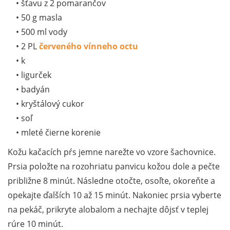
• šťavu z 2 pomarančov
• 50 g masla
• 500 ml vody
• 2 PL
červeného vínneho octu
• k
• ligurček
• badyán
• kryštálový cukor
• soľ
• mleté čierne korenie
Kožu kačacích pŕs jemne narežte vo vzore šachovnice.
Prsia položte na rozohriatu panvicu kožou dole a pečte
približne 8 minút. Následne otočte, osoľte, okoreňte a
opekajte ďalších 10 až 15 minút. Nakoniec prsia vyberte
na pekáč, prikryte alobalom a nechajte dôjsť v teplej
rúre 10 minút.