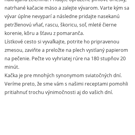
natrhané kačacie mäso a zalejte vývarom. Varte kým sa
vývar úplne nevyparí a následne pridajte nasekanú
petržlenovú vňať, rascu, škoricu, soľ, mleté čierne
korenie, kôru a šťavu z pomaranča.
Lístkové cesto si vyvaľkajte, potrite ho pripravenou
zmesou, zaviňte a preložte na plech vystlaný papierom
na pečenie. Pečte vo vyhriatej rúre na 180 stupňov 20
minút.
Kačka je pre mnohých synonymom sviatočných dní.
Veríme preto, že sme vám s našimi receptami pomohli
pritiahnuť trochu výnimočnosti aj do vašich dní.