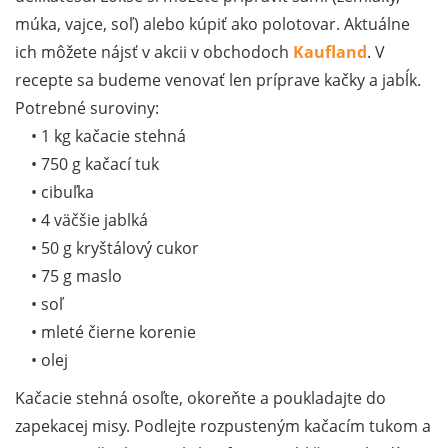
múka, vajce, soľ) alebo kúpiť ako polotovar. Aktuálne
ich môžete nájsť v akcii v obchodoch
Kaufland
. V
recepte sa budeme venovať len príprave kačky a jabĺk.
Potrebné suroviny:
• 1 kg kačacie stehná
• 750 g kačací tuk
• cibuľka
• 4 väčšie jablká
• 50 g kryštálový cukor
• 75 g maslo
• soľ
• mleté čierne korenie
• olej
Kačacie stehná osoľte, okoreňte a poukladajte do
zapekacej misy. Podlejte rozpusteným kačacím tukom a