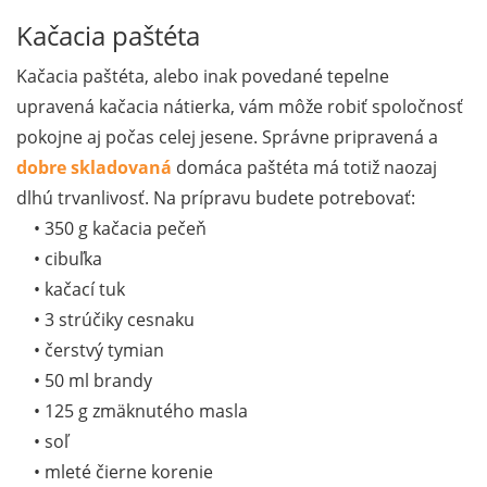
Kačacia paštéta
Kačacia paštéta, alebo inak povedané tepelne
upravená kačacia nátierka, vám môže robiť spoločnosť
pokojne aj počas celej jesene. Správne pripravená a
dobre skladovaná
domáca paštéta má totiž naozaj
dlhú trvanlivosť. Na prípravu budete potrebovať:
• 350 g kačacia pečeň
• cibuľka
• kačací tuk
• 3 strúčiky cesnaku
• čerstvý tymian
• 50 ml brandy
• 125 g zmäknutého masla
• soľ
• mleté čierne korenie