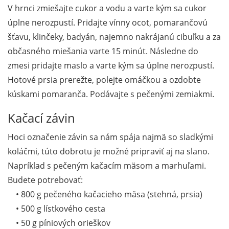
V hrnci zmiešajte cukor a vodu a varte kým sa cukor
úplne nerozpustí. Pridajte vínny ocot, pomarančovú
šťavu, klinčeky, badyán, najemno nakrájanú cibuľku a za
občasného miešania varte 15 minút. Následne do
zmesi pridajte maslo a varte kým sa úplne nerozpustí.
Hotové prsia prerežte, polejte omáčkou a ozdobte
kúskami pomaranča. Podávajte s pečenými zemiakmi.
Kačací závin
Hoci označenie závin sa nám spája najmä so sladkými
koláčmi, túto dobrotu je možné pripraviť aj na slano.
Napríklad s pečeným kačacím mäsom a marhuľami.
Budete potrebovať:
• 800 g pečeného kačacieho mäsa (stehná, prsia)
• 500 g lístkového cesta
• 50 g píniových orieškov