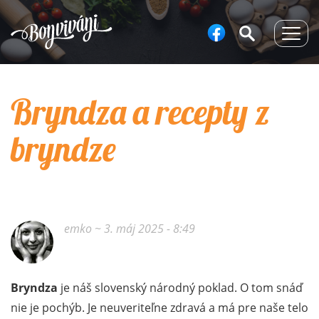
Togg
navig
Bryndza a recepty z
bryndze
emko
~ 3. máj 2025 - 8:49
Bryndza
je náš slovenský národný poklad. O tom snáď
nie je pochýb. Je neuveriteľne zdravá a má pre naše telo