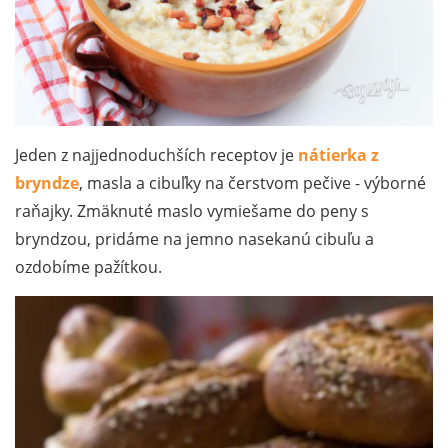
Jeden z najjednoduchších receptov je
nátierka z
bryndze
, masla a cibuľky na čerstvom pečive - výborné
raňajky. Zmäknuté maslo vymiešame do peny s
bryndzou, pridáme na jemno nasekanú cibuľu a
ozdobíme pažítkou.