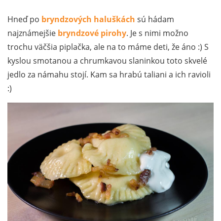
Hneď po
bryndzových haluškách
sú hádam
najznámejšie
bryndzové pirohy
. Je s nimi možno
trochu väčšia piplačka, ale na to máme deti, že áno :) S
kyslou smotanou a chrumkavou slaninkou toto skvelé
jedlo za námahu stojí. Kam sa hrabú taliani a ich ravioli
:)