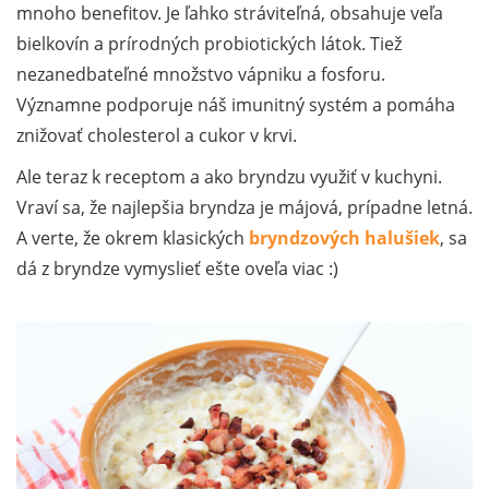
mnoho benefitov. Je ľahko stráviteľná, obsahuje veľa
bielkovín a prírodných probiotických látok. Tiež
nezanedbateľné množstvo vápniku a fosforu.
Významne podporuje náš imunitný systém a pomáha
znižovať cholesterol a cukor v krvi.
Ale teraz k receptom a ako bryndzu využiť v kuchyni.
Vraví sa, že najlepšia bryndza je májová, prípadne letná.
A verte, že okrem klasických
bryndzových halušiek
, sa
dá z bryndze vymyslieť ešte oveľa viac :)