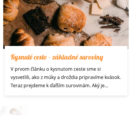
Kysnuté cesto - základné suroviny
V prvom článku o kysnutom ceste sme si
vysvetlili, ako z múky a droždia pripravíme kvások.
Teraz prejdeme k ďaľším surovinám. Aký je…