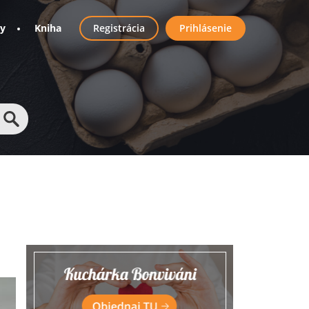
User
ny
Kniha
Registrácia
Prihlásenie
account
menu