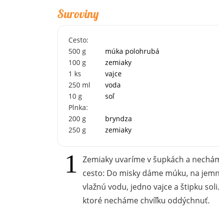
Suroviny
Cesto:
500
g
múka polohrubá
100
g
zemiaky
1
ks
vajce
250
ml
voda
10
g
soľ
Plnka:
200
g
bryndza
250
g
zemiaky
Zemiaky uvaríme v šupkách a necháme
cesto: Do misky dáme múku, na jemn
vlažnú vodu, jedno vajce a štipku sol
ktoré necháme chvíľku oddýchnuť.