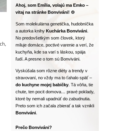
Ahoj, som Emília, volajú ma Emko – 
vitaj na stránke Bonviváni! 🍲
Som molekulárna genetička, hudobníčka 
a autorka knihy
 Kuchárka Bonviváni
. 
No predovšetkým som človek, ktorý 
ch,
miluje domáce, poctivé varenie a verí, že 
kuchyňa, kde sa varí s láskou, spája 
ľudí. A presne o tom sú Bonviváni.
Vyskúšala som rôzne diéty a trendy v 
stravovaní, no vždy ma to ťahalo späť – 
do kuchyne mojej babičky
. Tá vôňa, tie 
chute, ten pocit domova… pravé poklady, 
ktoré by nemali upadnúť do zabudnutia. 
Preto som ich začala zbierať a tak vznikli 
Bonviváni
.
Prečo Bonviváni?