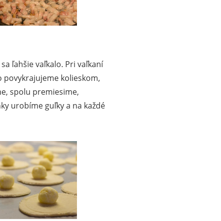
a ľahšie vaľkalo. Pri vaľkaní
 povykrajujeme kolieskom,
me, spolu premiesime,
nky urobíme guľky a na každé