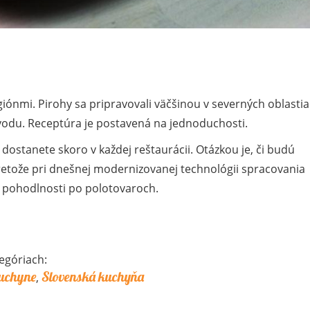
iónmi. Pirohy sa pripravovali väčšinou v severných oblastia
ôvodu. Receptúra je postavená na jednoduchosti.
y dostanete skoro v každej reštaurácii. Otázkou je, či budú
retože pri dnešnej modernizovanej technológii spracovania
i pohodlnosti po polotovaroch.
egóriach:
uchyne
Slovenská kuchyňa
,