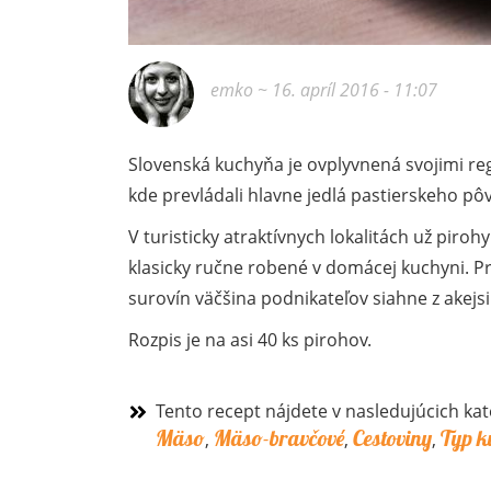
emko
~ 16. apríl 2016 - 11:07
Slovenská kuchyňa je ovplyvnená svojimi reg
kde prevládali hlavne jedlá pastierskeho p
V turisticky atraktívnych lokalitách už piroh
klasicky ručne robené v domácej kuchyni. P
surovín väčšina podnikateľov siahne z akejs
Rozpis je na asi 40 ks pirohov.
Tento recept nájdete v nasledujúcich kat
Mäso
Mäso-bravčové
Cestoviny
Typ k
,
,
,