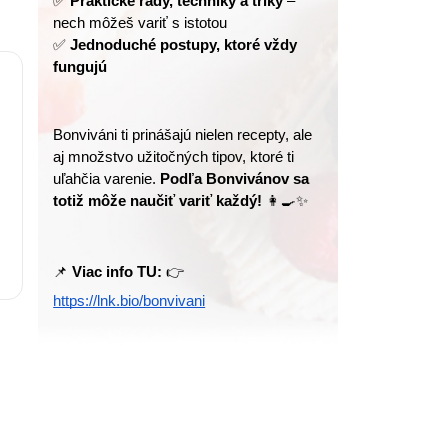
✅ 
Praktické rady, techniky a triky
 – 
nech môžeš variť s istotou
✅ 
Jednoduché postupy, ktoré vždy 
fungujú
Bonviváni ti prinášajú nielen recepty, ale 
aj množstvo užitočných tipov, ktoré ti 
uľahčia varenie. 
Podľa Bonvivánov sa 
totiž môže naučiť variť každý!
 👩‍🍳✨
📌 
Viac info TU:
 👉 
https://lnk.bio/bonvivani