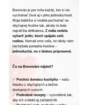
Bonviván je pre mňa každý, kto si vie 
vychutnať život aj v jeho jednoduchosti.
Moja babička si vedela pochutnať na 
obyčajnej hruške tak, akoby to bola 
najväčšia delikatesa. 
Z mála vedela 
vyčariť jedlo, ktoré spájalo celú 
rodinu.
 Nemali sme veľa, no nikdy nám 
nechýbala poriadna hostina – 
jednoduchá, no s láskou pripravená
.
Čo na Bonviváni nájdeš?
✅ 
Poctivú domácu kuchyňu
 – našu 
klasiku z obyčajných a bežne 
dostupných surovín
✅ 
Podrobné recepty
 – vysvetlené tak, 
aby ich zvládol aj začiatočník