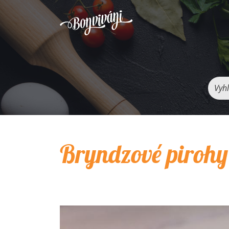
Vyhľ
Bryndzové pirohy