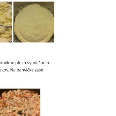
ipravíme plnku vymiešaním
kov. Na panvičke zase