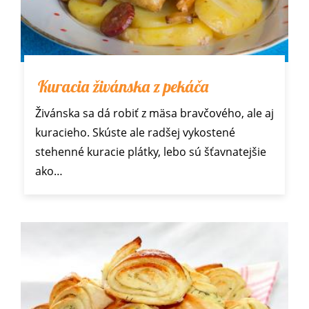
Kuracia živánska z pekáča
Živánska sa dá robiť z mäsa bravčového, ale aj
kuracieho. Skúste ale radšej vykostené
stehenné kuracie plátky, lebo sú šťavnatejšie
ako…