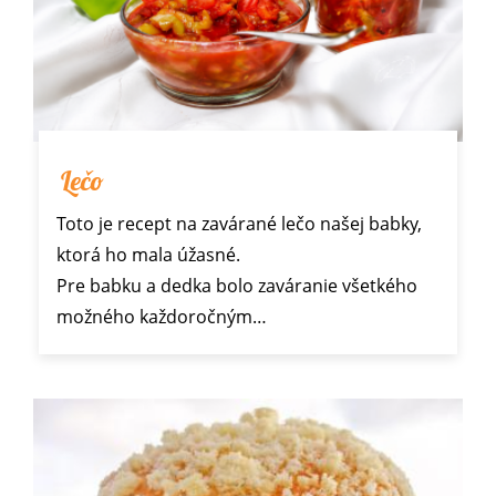
Lečo
Toto je recept na zavárané lečo našej babky,
ktorá ho mala úžasné.
Pre babku a dedka bolo zaváranie všetkého
možného každoročným…