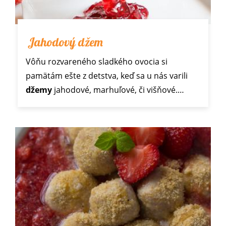
Jahodový džem
Vôňu rozvareného sladkého ovocia si
pamätám ešte z detstva, keď sa u nás varili
džemy
jahodové, marhuľové, či višňové.…