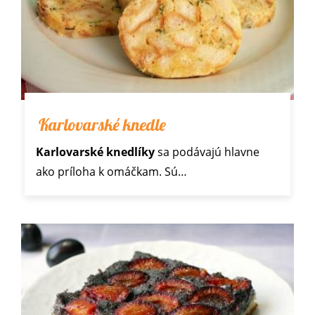
Karlovarské knedle
Karlovarské knedlíky
sa podávajú hlavne
ako príloha
k omáčkam
. Sú…