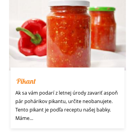
Pikant
Ak sa vám podarí z letnej úrody zavariť aspoň
pár pohárikov pikantu, určite neobanujete.
Tento pikant je podľa receptu našej babky.
Máme…