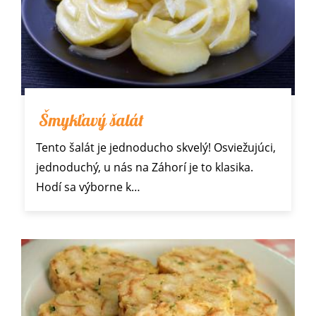
Šmykľavý šalát
Tento šalát je jednoducho skvelý! Osviežujúci,
jednoduchý, u nás na Záhorí je to klasika.
Hodí sa výborne k…