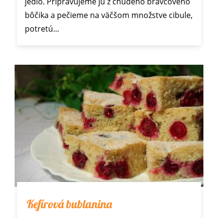
jedlo. Pripravujeme ju z chudého bravčového
bôčika a pečieme na väčšom množstve cibule,
potretú…
Kefírová bublanina