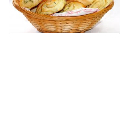
Bryndzové koláče
Jemné, nadýchané, kysnuté cesto plnené
bryndzovou plnkou. Bryndzové koláče sú
vhodné k pivu, alebo vínu. S cestom sa
výborne pracuje,…