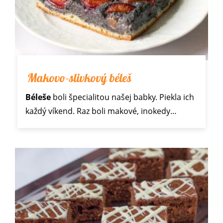
Makovo-slivkový béleš
Béleše
boli špecialitou našej babky. Piekla ich
každý víkend. Raz boli makové, inokedy…