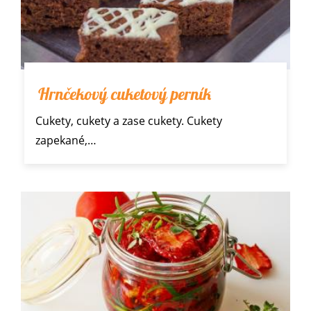
Hrnčekový cuketový perník
Cukety
, cukety a zase cukety. Cukety
zapekané,…