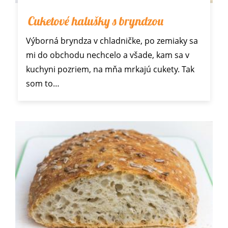
Cuketové halušky s bryndzou
Výborná bryndza v chladničke, po zemiaky sa
mi do obchodu nechcelo a všade, kam sa v
kuchyni pozriem, na mňa mrkajú cukety. Tak
som to…