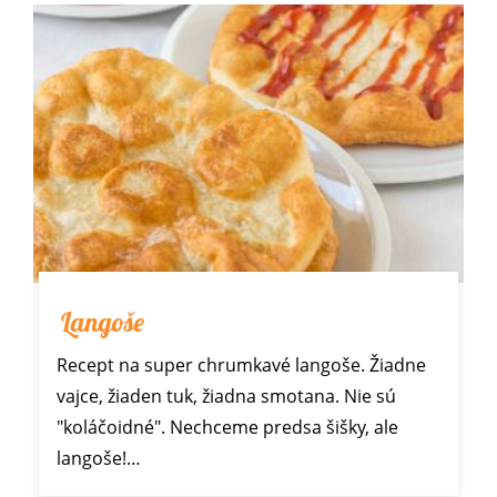
Langoše
Recept na super chrumkavé langoše. Žiadne
vajce, žiaden tuk, žiadna smotana. Nie sú
"koláčoidné". Nechceme predsa šišky, ale
langoše!…