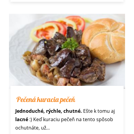
Pečená kuracia pečeň
Jednoduché, rýchle, chutné.
Ešte k tomu aj
lacné
:) Keď kuraciu pečeň na tento spôsob
ochutnáte, už…