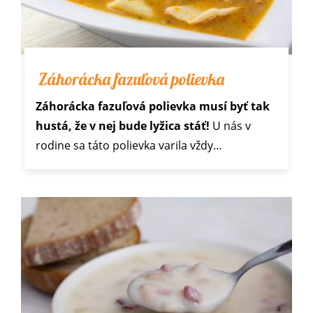
Záhorácka fazuľová polievka
Záhorácka fazuľová polievka musí byť tak
hustá, že v nej bude lyžica stáť!
U nás v
rodine sa táto polievka varila vždy…