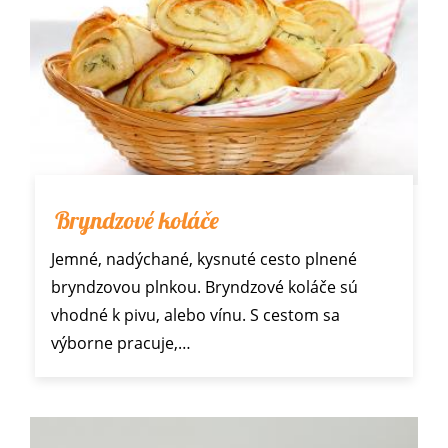
Bryndzové koláče
Jemné, nadýchané, kysnuté cesto plnené
bryndzovou plnkou. Bryndzové koláče sú
vhodné k pivu, alebo vínu. S cestom sa
výborne pracuje,…