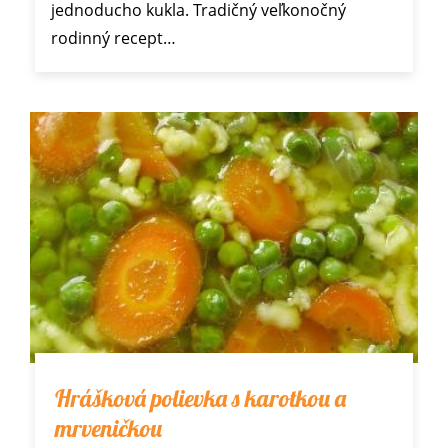
jednoducho kukla. Tradičný veľkonočný
rodinný recept…
Hrášková polievka s karotkou a
mrveničkou