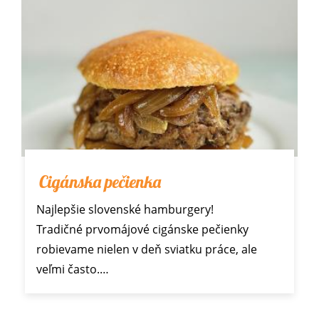
Cigánska pečienka
Najlepšie slovenské hamburgery!
Tradičné prvomájové cigánske pečienky
robievame nielen v deň sviatku práce, ale
veľmi často.…