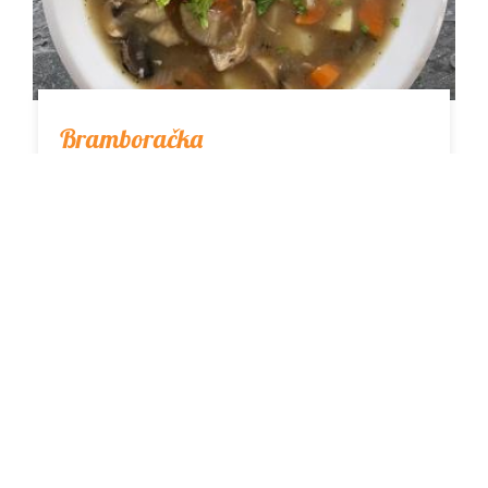
Bramboračka
Skvelá zemiaková polievka s hubami, veľmi
obľúbená v Čechách. Toto je starý rodinný
recept a bramboračka je naozaj vynikajúca.
Zahreje a…