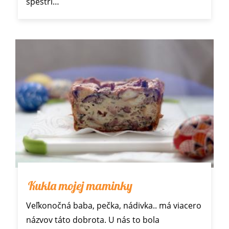
spestrí…
Kukla mojej maminky
Veľkonočná baba, pečka, nádivka.. má viacero
názvov táto dobrota. U nás to bola