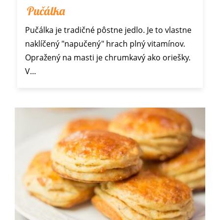
Pučálka
Pučálka je tradičné pôstne jedlo. Je to vlastne
naklíčený "napučený" hrach plný vitamínov.
Opražený na masti je chrumkavý ako oriešky.
V…