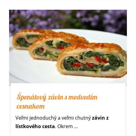
Špenátový závin s medvedím
cesnakom
Veľmi jednoduchý a veľmi chutný
závin z
lístkového cesta
. Okrem
…