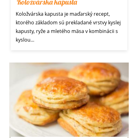
Koložvárska kapusta
Koložvárska kapusta je maďarský recept,
ktorého základom sú prekladané vrstvy kyslej
kapusty, ryže a mletého mäsa v kombinácii s
kyslou…