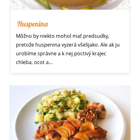
Huspenina
Môžno by niekto mohol mať predsudky,
pretože huspenina vyzerá všelijako. Ale ak ju
urobíme správne a k nej poctivý krajec
chleba, ocot a…