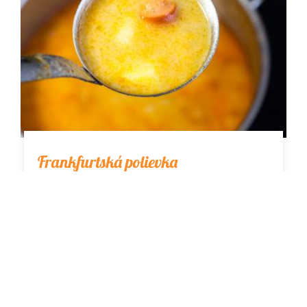
Frankfurtská polievka
Výborná, jemná, stará známa desiatová
klasika. O tom, že frankfurtská polievka je
grunt niet pochýb. Zvlášť v sychravých dňoch,
kedy…