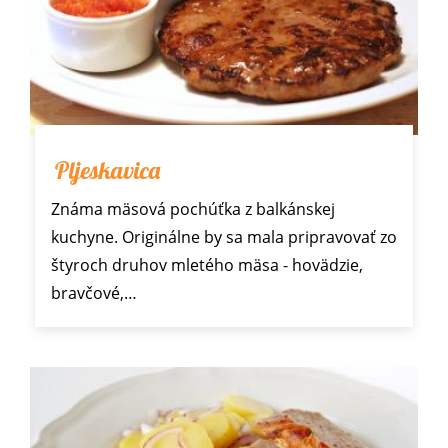
Pljeskavica
Známa mäsová pochúťka z balkánskej
kuchyne. Originálne by sa mala pripravovať zo
štyroch druhov mletého mäsa - hovädzie,
bravčové,…