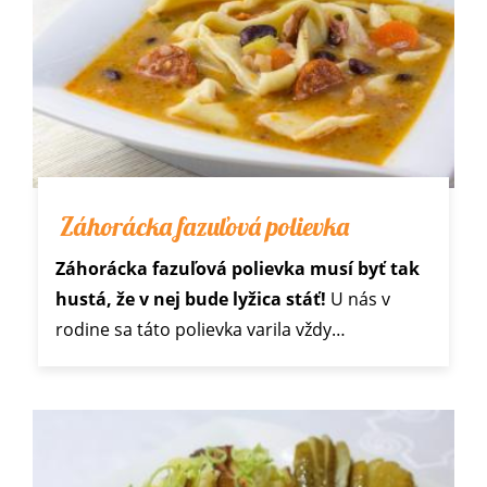
Záhorácka fazuľová polievka
Záhorácka fazuľová polievka musí byť tak
hustá, že v nej bude lyžica stáť!
U nás v
rodine sa táto polievka varila vždy…