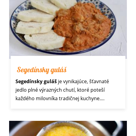
Segedínsky guláš
Segedínsky guláš
je vynikajúce, šťavnaté
jedlo plné výrazných chutí, ktoré poteší
každého milovníka tradičnej kuchyne.…