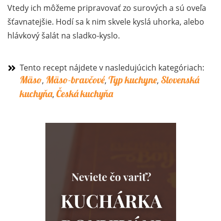
Vtedy ich môžeme pripravovať zo surových a sú oveľa
šťavnatejšie. Hodí sa k nim skvele kyslá uhorka, alebo
hlávkový šalát na sladko-kyslo.
Tento recept nájdete v nasledujúcich kategóriach:
Mäso
Mäso-bravčové
Typ kuchyne
Slovenská
,
,
,
kuchyňa
Česká kuchyňa
,