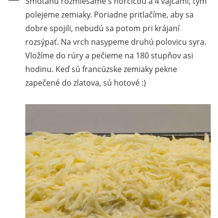
Smotanu rozmiešame s horčicou a 4 vajcami, tým
polejeme zemiaky. Poriadne pritlačíme, aby sa
dobre spojili, nebudú sa potom pri krájaní
rozsýpať. Na vrch nasypeme druhú polovicu syra.
Vložíme do rúry a pečieme na 180 stupňov asi
hodinu. Keď sú francúzske zemiaky pekne
zapečené do zlatova, sú hotové :)