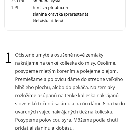
250
ml
smotana kyslá
1
PL
horčica plnotučná
slanina oravská (prerastená)
klobáska údená
Očistené umyté a osušené nové zemiaky
nakrájame na tenké kolieska do misy. Osolíme,
posypeme mletým korením a polejeme olejom.
Premiešame a polovicu dáme do stredne veľkého
hlbšieho plechu, alebo do pekáča. Na zemiaky
rozložíme ošúpanú na tenké kolieska nakrájanú
slovenskú točenú salámu a na ňu dáme 6 na tvrdo
uvarených vajec nakrájaných tiež na kolieska.
Posypeme polovicou syra. Môžeme podľa chuti
pridať aj slaninu a klobásu.