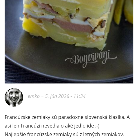
emko
~ 5. jún 2026 - 11:34
Francúzske zemiaky sú paradoxne slovenská klasika. A
asi len Francúzi nevedia o aké jedlo ide :-)
Najlepšie francúzske zemiaky sú z letných zemiakov.