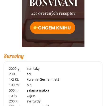
Suroviny
2000
g
zemiaky
2
KL
soľ
1/2
KL
korenie čierne mleté
100
ml
olej
500
g
saláma mäkká
10
ks
vajce
200
g
syr tvrdý