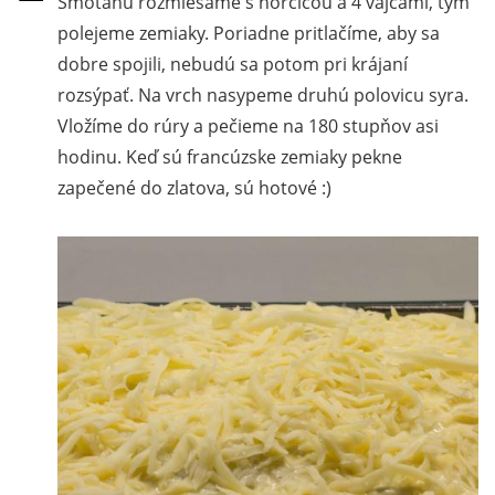
Smotanu rozmiešame s horčicou a 4 vajcami, tým
polejeme zemiaky. Poriadne pritlačíme, aby sa
dobre spojili, nebudú sa potom pri krájaní
rozsýpať. Na vrch nasypeme druhú polovicu syra.
Vložíme do rúry a pečieme na 180 stupňov asi
hodinu. Keď sú francúzske zemiaky pekne
zapečené do zlatova, sú hotové :)