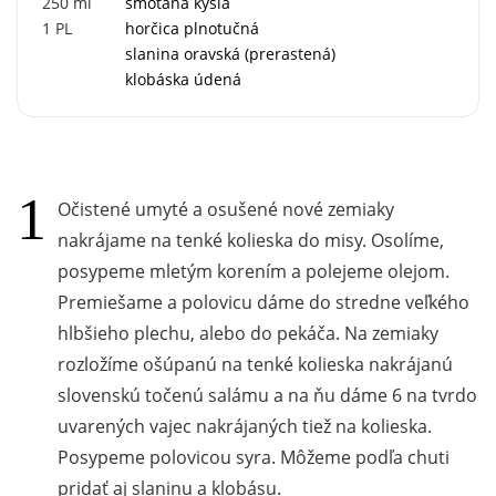
250
ml
smotana kyslá
1
PL
horčica plnotučná
slanina oravská (prerastená)
klobáska údená
Očistené umyté a osušené nové zemiaky
nakrájame na tenké kolieska do misy. Osolíme,
posypeme mletým korením a polejeme olejom.
Premiešame a polovicu dáme do stredne veľkého
hlbšieho plechu, alebo do pekáča. Na zemiaky
rozložíme ošúpanú na tenké kolieska nakrájanú
slovenskú točenú salámu a na ňu dáme 6 na tvrdo
uvarených vajec nakrájaných tiež na kolieska.
Posypeme polovicou syra. Môžeme podľa chuti
pridať aj slaninu a klobásu.