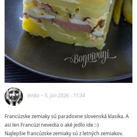
emko
~ 5. jún 2026 - 11:34
Francúzske zemiaky sú paradoxne slovenská klasika. A
asi len Francúzi nevedia o aké jedlo ide :-)
Najlepšie francúzske zemiaky sú z letných zemiakov.