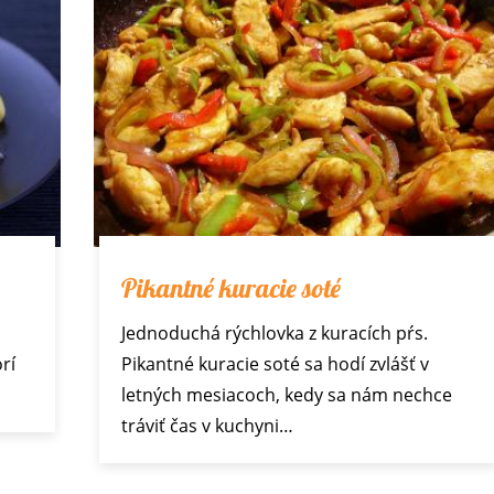
Pikantné kuracie soté
Jednoduchá rýchlovka z kuracích pŕs.
rí
Pikantné kuracie soté sa hodí zvlášť v
letných mesiacoch, kedy sa nám nechce
tráviť čas v kuchyni…