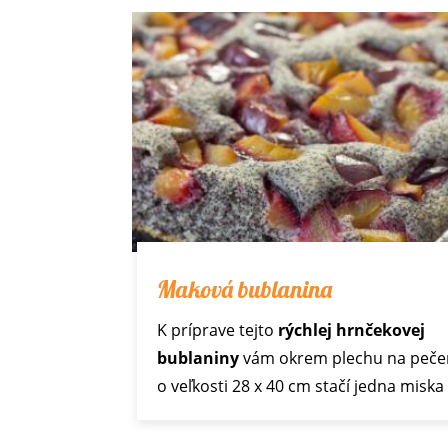
Maková bublanina
K príprave tejto
rýchlej hrnčekovej
bublaniny
vám okrem plechu na peče
o veľkosti 28 x 40 cm stačí jedna miska