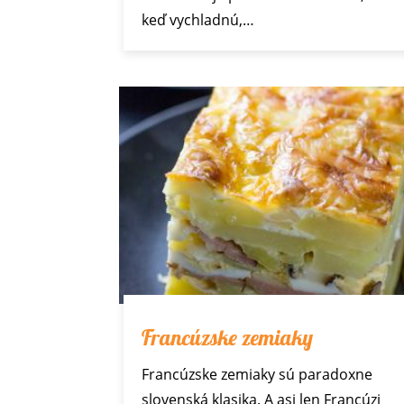
keď vychladnú,…
Francúzske zemiaky
Francúzske zemiaky sú paradoxne
slovenská klasika. A asi len Francúzi