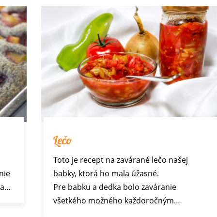
Lečo
Toto je recept na zavárané lečo našej
nie
babky, ktorá ho mala úžasné.
 a…
Pre babku a dedka bolo zaváranie
všetkého možného každoročným…