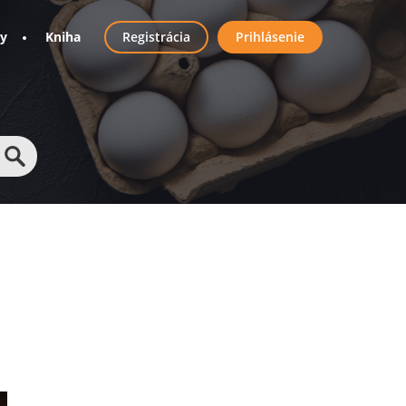
User
ny
Kniha
Registrácia
Prihlásenie
account
menu