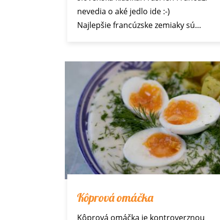
nevedia o aké jedlo ide :-)
Najlepšie francúzske zemiaky sú…
Kôprová omáčka
Kôprová omáčka je kontroverznou