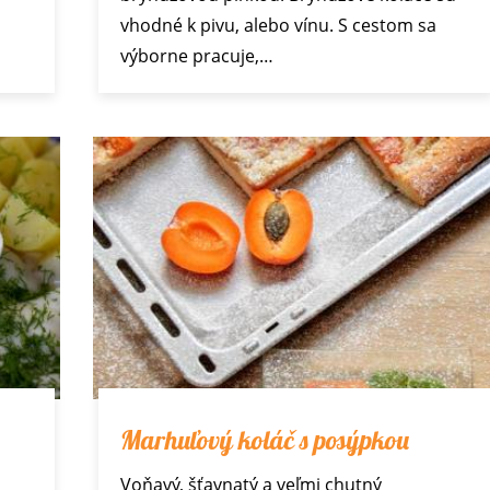
vhodné k pivu, alebo vínu. S cestom sa
výborne pracuje,…
Marhuľový koláč s posýpkou
Voňavý, šťavnatý a veľmi chutný