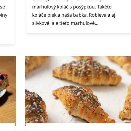
ase
marhuľový koláč s posýpkou. Takéto
piny
koláče piekla naša babka. Robievala aj
slivkové, ale tieto marhuľové…