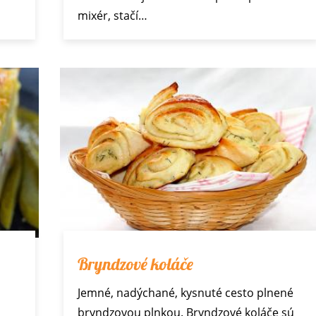
mixér, stačí…
Bryndzové koláče
Jemné, nadýchané, kysnuté cesto plnené
bryndzovou plnkou. Bryndzové koláče sú