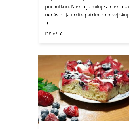
pochúťkou. Niekto ju miluje a niekto z
nenávidí. Ja určite patrím do prvej sku
:)
Dôležité…