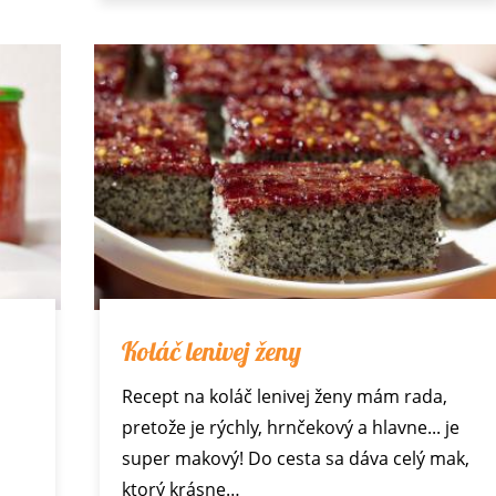
Koláč lenivej ženy
Recept na koláč lenivej ženy mám rada,
pretože je rýchly, hrnčekový a hlavne... je
super makový! Do cesta sa dáva celý mak,
ktorý krásne…