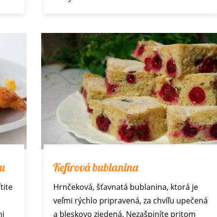
ku
Kefírová bublanina
tite
Hrnčeková, šťavnatá bublanina, ktorá je
veľmi rýchlo pripravená, za chvíľu upečená
ni
a bleskovo zjedená. Nezašpiníte pritom