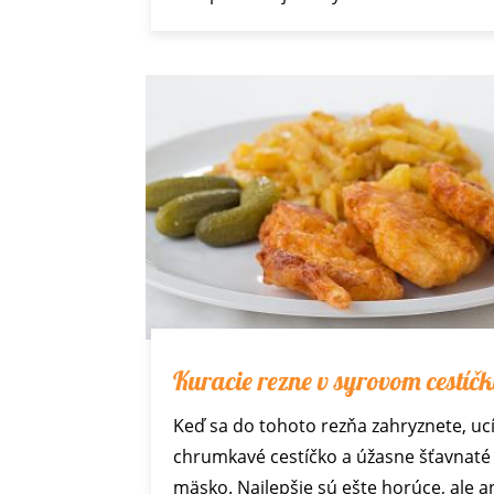
Kuracie rezne v syrovom cestíč
Keď sa do tohoto rezňa zahryznete, ucí
chrumkavé cestíčko a úžasne šťavnaté
mäsko. Najlepšie sú ešte horúce, ale a