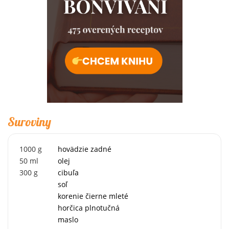
Suroviny
1000
g
hovädzie zadné
50
ml
olej
300
g
cibuľa
soľ
korenie čierne mleté
horčica plnotučná
maslo