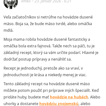
emko
~ 23. január 2026 - 6:21
Veľa začiatočníkov si netrúfne na hovädzie dusené
mäso. Boja sa, že bude mäso tvrdé, alebo omáčka
mdlá.
Moja mama robila hovädzie dusené fantasticky a
omáčka bola extra fajnová. Takže nech sa páči, tu je
základný recept, ktorý sa vám určite podarí. Hlavné je
dodržať postup prípravy a nenáhliť sa.
Recept je jednoduchý, pretože ako sa vraví, v
jednoduchosti je krása a niekedy menej je viac.
Tento základný recept na hovädzie dusené mäso
môžete potom použiť pri príprave iných špecialít. Keď
pridáte huby, budete mať
hovädzie na hubách
. Alebo
uhorky a dostanete
hovädziu znojemskú
, alebo