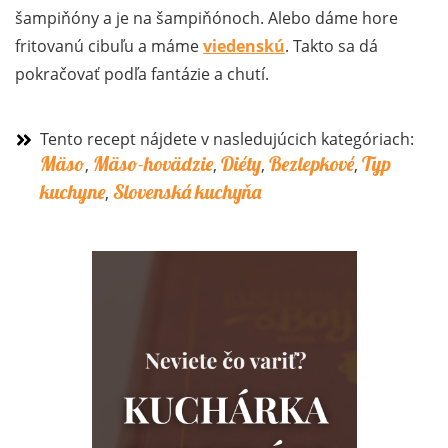
šampiňóny a je na šampiňónoch. Alebo dáme hore
fritovanú cibuľu a máme
viedenskú
. Takto sa dá
pokračovať podľa fantázie a chutí.
Tento recept nájdete v nasledujúcich kategóriach:
Mäso
Mäso-hovädzie
Diéty
Bezlepkové
Typ
,
,
,
,
kuchyne
Slovenská kuchyňa
,