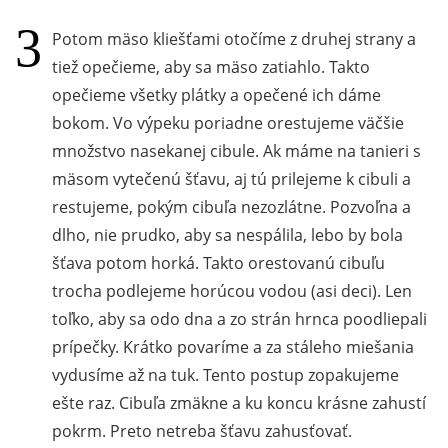
Potom mäso kliešťami otočíme z druhej strany a
tiež opečieme, aby sa mäso zatiahlo. Takto
opečieme všetky plátky a opečené ich dáme
bokom. Vo výpeku poriadne orestujeme väčšie
množstvo nasekanej cibule. Ak máme na tanieri s
mäsom vytečenú šťavu, aj tú prilejeme k cibuli a
restujeme, pokým cibuľa nezozlátne. Pozvoľna a
dlho, nie prudko, aby sa nespálila, lebo by bola
šťava potom horká. Takto orestovanú cibuľu
trocha podlejeme horúcou vodou (asi deci). Len
toľko, aby sa odo dna a zo strán hrnca poodliepali
prípečky. Krátko povaríme a za stáleho miešania
vydusíme až na tuk. Tento postup zopakujeme
ešte raz. Cibuľa zmäkne a ku koncu krásne zahustí
pokrm. Preto netreba šťavu zahusťovať.