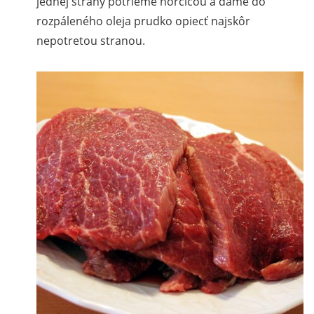
jednej strany potrieme horčicou a dáme do
rozpáleného oleja prudko opiecť najskôr
nepotretou stranou.