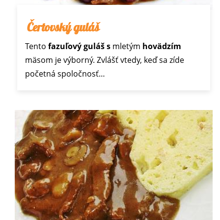
Čertovský guláš
Tento
fazuľový guláš s
mletým
hovädzím
mäsom je výborný. Zvlášť vtedy, keď sa zíde
početná spoločnosť…