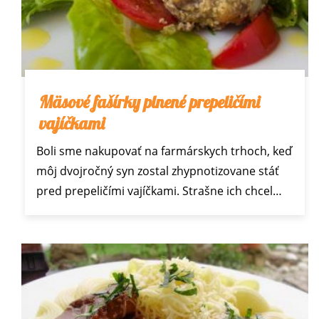
Mäsové fašírky plnené prepeličími
vajíčkami
Boli sme nakupovať na farmárskych trhoch, keď
môj dvojročný syn zostal zhypnotizovane stáť
pred prepeličími vajíčkami. Strašne ich chcel…