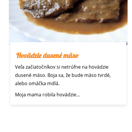
Hovädzie dusené mäso
Veľa začiatočníkov si netrúfne na hovädzie
dusené mäso. Boja sa, že bude mäso tvrdé,
alebo omáčka mdlá.
Moja mama robila hovädzie…