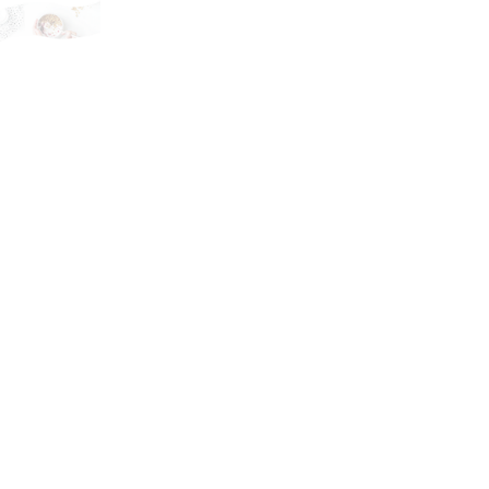
Top recepty
Výbery receptov