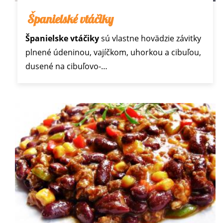
Španielské vtáčiky
Španielske vtáčiky
sú vlastne hovädzie závitky
plnené údeninou, vajíčkom, uhorkou a cibuľou,
dusené na cibuľovo-…