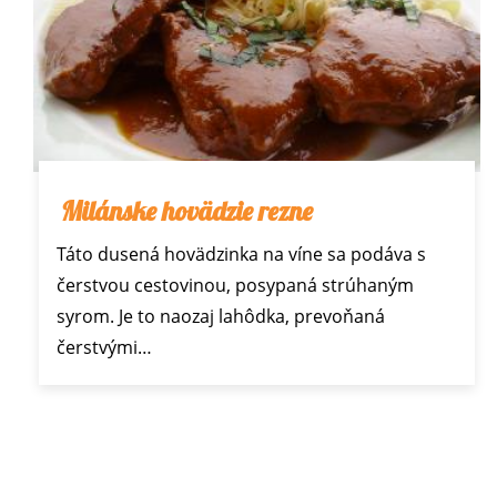
Milánske hovädzie rezne
Táto dusená hovädzinka na víne sa podáva s
čerstvou cestovinou, posypaná strúhaným
syrom. Je to naozaj lahôdka, prevoňaná
čerstvými…
Load
More