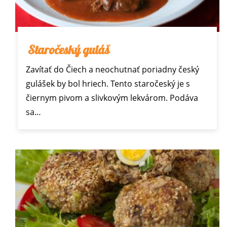
Staročeský guláš
Zavítať do Čiech a neochutnať poriadny český
gulášek by bol hriech. Tento staročeský je s
čiernym pivom a slivkovým lekvárom. Podáva
sa…