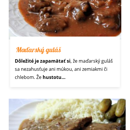
Maďarský guláš
Dôležité je zapamätať si
, že maďarský guláš
sa nezahusťuje ani múkou, ani zemiakmi či
chlebom. Že
hustotu…