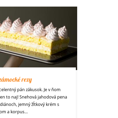
zámocké rezy
xcelentný pán zákusok. Je v ňom
len to naj! Snehová jahodová pena
ndiánoch, jemný žĺtkový krém s
om a korpus…