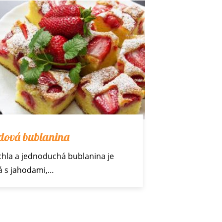
dová bublanina
chla a jednoduchá bublanina je
á s
jahodami
,…