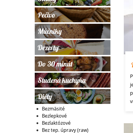
Pečivo
Múčniky
Dezerty
Do 30 minút
P
Studená kuchyňa
j
p
Diéty
v
Bezmäsité
Bezlepkové
Bezlaktózové
Bez tep. úpravy (raw)