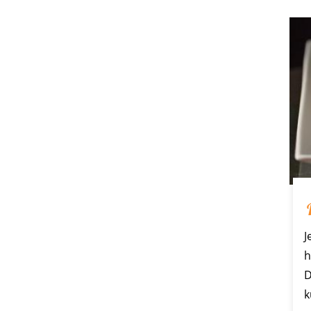
J
h
D
k