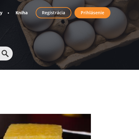
User
ny
Kniha
Registrácia
Prihlásenie
account
menu