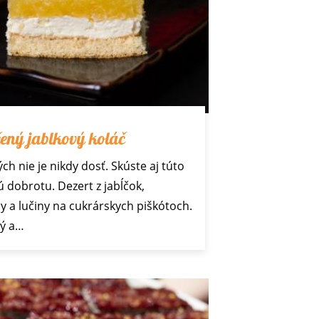
ený jablkový koláč
ých nie je nikdy dosť. Skúste aj túto
ú dobrotu. Dezert z jabĺčok,
 a lučiny na cukrárskych piškótoch.
tý a…