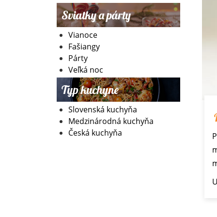
Sviatky a párty
Vianoce
Fašiangy
Párty
Veľká noc
Typ kuchyne
Slovenská kuchyňa
Medzinárodná kuchyňa
Česká kuchyňa
P
m
m
U