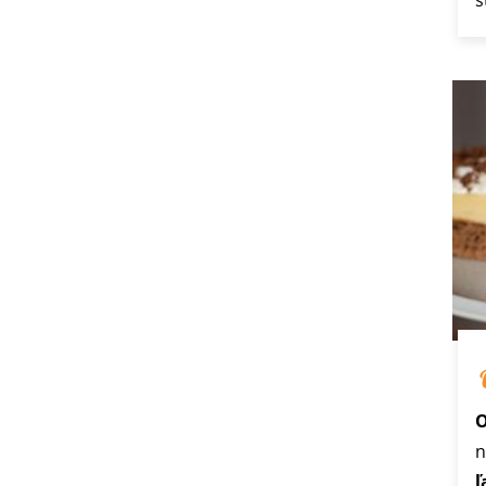
O
n
ľ