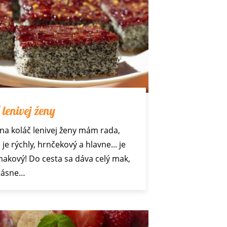
 lenivej ženy
na koláč lenivej ženy mám rada,
je rýchly, hrnčekový a hlavne... je
akový! Do cesta sa dáva celý mak,
krásne…