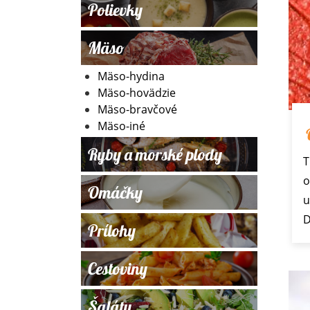
Polievky
Mäso
Mäso-hydina
Mäso-hovädzie
Mäso-bravčové
Mäso-iné
Ryby a morské plody
T
o
Omáčky
u
D
Prílohy
Cestoviny
Šaláty