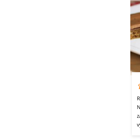
R
N
z
v