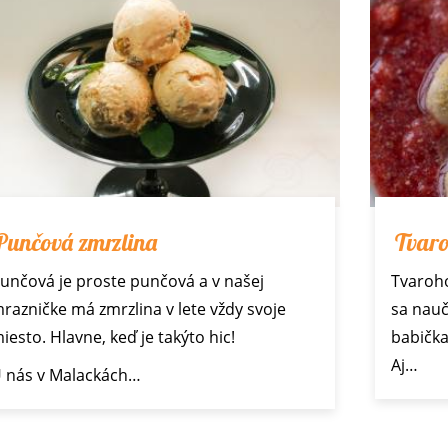
Punčová zmrzlina
Tvaro
unčová je proste punčová a v našej
Tvaroho
razničke má zmrzlina v lete vždy svoje
sa nauč
iesto. Hlavne, keď je takýto hic!
babička
Aj…
 nás v Malackách…