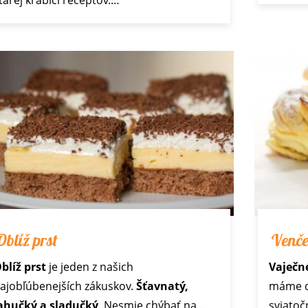
Oblíž prst
Venč
blíž prst
je jeden z našich
Vaječn
ajobľúbenejších zákuskov.
Šťavnatý,
máme do
ahučký a sladučký
. Nesmie chýbať na…
sviatoč