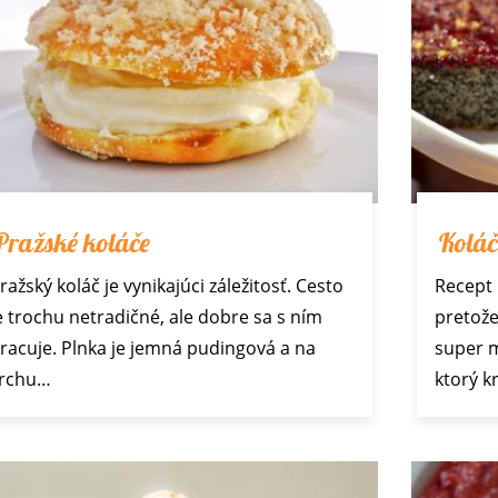
Pražské koláče
Koláč
ražský koláč je vynikajúci záležitosť. Cesto
Recept 
e trochu netradičné, ale dobre sa s ním
pretože 
racuje. Plnka je jemná pudingová a na
super m
rchu…
ktorý 