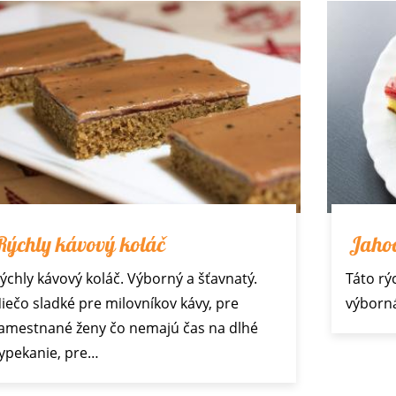
Rýchly kávový koláč
Jaho
ýchly kávový koláč. Výborný a šťavnatý.
Táto rý
iečo sladké pre milovníkov kávy, pre
výborn
amestnané ženy čo nemajú čas na dlhé
ypekanie, pre…