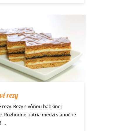
é rezy
rezy. Rezy s vôňou babkinej
e. Rozhodne patria medzi
vianočné
y
! …