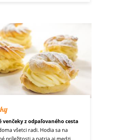
eky
é venčeky z odpaľovaného cesta
ma všetci radi. Hodia sa na
né príležitosti a patria aj medzi…