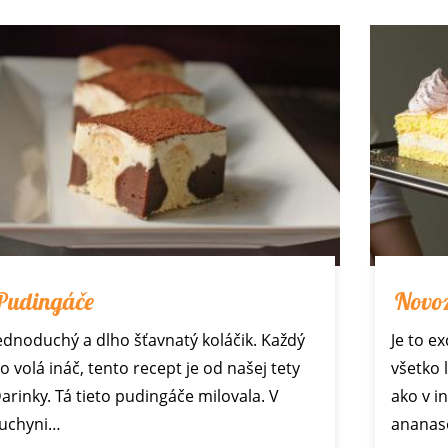
Pudingáče
Novo
ednoduchý a dlho šťavnatý koláčik. Každý
Je to e
o volá ináč, tento recept je od našej tety
všetko 
arinky. Tá tieto pudingáče milovala. V
ako v i
uchyni…
ananas