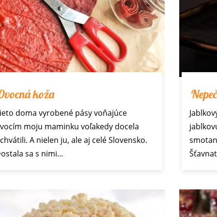
Ovocná koža
Nepeč
ieto doma vyrobené pásy voňajúce
Jablkov
vocím moju maminku voľakedy docela
jablkov
chvátili. A nielen ju, ale aj celé Slovensko.
smotany
ostala sa s nimi…
Šťavna