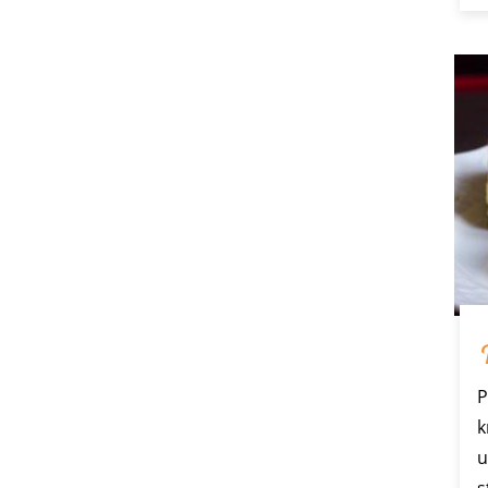
P
k
u
s