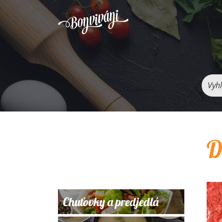
Vyhľ
D
Chuťovky a predjedlá