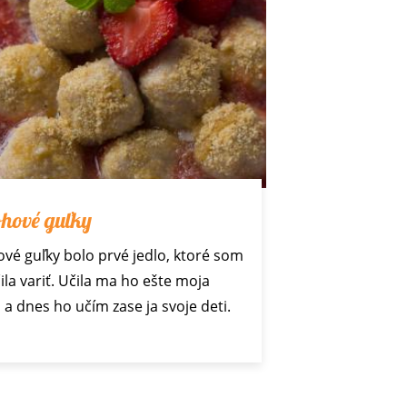
hové guľky
vé guľky bolo prvé jedlo, ktoré som
ila variť. Učila ma ho ešte moja
 a dnes ho učím zase ja svoje deti.