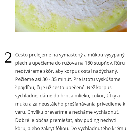
Cesto prelejeme na vymastený a múkou vysypaný
plech a upečieme do ružova na 180 stupňov. Rúru
neotvárame skôr, aby korpus ostal nadýchaný.
Pečieme asi 30 - 35 minút. Pre istotu výskúšame
špajdľou, či je už cesto upečené. Než korpus
vychladne, dáme do hrnca mlieko, cukor, žĺtky a
múku a za neustáleho prešľahávania privedieme k
varu. Chvíľku prevaríme a necháme vychladnúť.
Dobré je občas premiešať, aby puding nechytil
kôru, alebo zakryť fóliou. Do vychladnutého krému