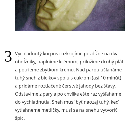
Vychladnutý korpus rozkrojíme pozdĺžne na dva
obdĺžniky, naplníme krémom, priložíme druhý plát
a potrieme zbytkom krému. Nad parou ušľaháme
tuhý sneh z bielkov spolu s cukrom (asi 10 minút)
a pridáme roztlačené čerstvé jahody bez šťavy.
Odstavíme z pary a po chvíľke ešte raz vyšľaháme
do vychladnutia. Sneh musí byť naozaj tuhý, keď
vytiahneme metličky, musí sa na snehu vytvoriť
špic.