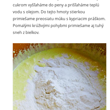
cukrom vyšľaháme do peny a prišľaháme teplú
vodu s olejom. Do tejto hmoty stierkou
primiešame preosiatu múku s kypriacim práškom.
Pomalými krúživými pohybmi primiešame aj tuhý
sneh z bielkov.