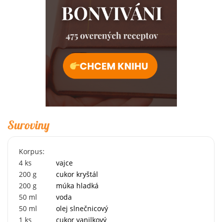
Suroviny
Korpus:
4
ks
vajce
200
g
cukor kryštál
200
g
múka hladká
50
ml
voda
50
ml
olej slnečnicový
1
ks
cukor vanilkový