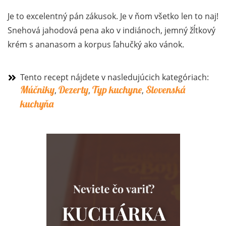
Je to excelentný pán zákusok. Je v ňom všetko len to naj!
Snehová jahodová pena ako v indiánoch, jemný žĺtkový
krém s ananasom a korpus ľahučký ako vánok.
Tento recept nájdete v nasledujúcich kategóriach:
Múčniky
Dezerty
Typ kuchyne
Slovenská
,
,
,
kuchyňa