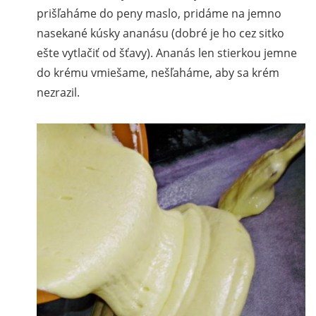
prišľaháme do peny maslo, pridáme na jemno
nasekané kúsky ananásu (dobré je ho cez sitko
ešte vytlačiť od šťavy). Ananás len stierkou jemne
do krému vmiešame, nešľaháme, aby sa krém
nezrazil.