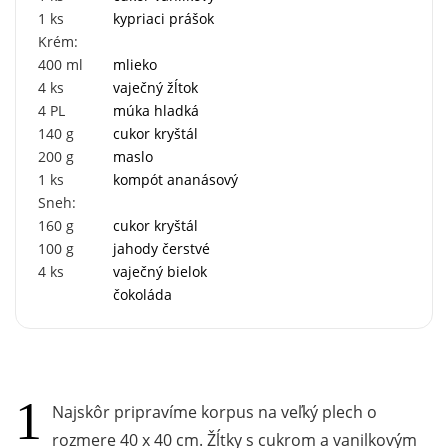
1
ks
kypriaci prášok
Krém:
400
ml
mlieko
4
ks
vaječný žĺtok
4
PL
múka hladká
140
g
cukor kryštál
200
g
maslo
1
ks
kompót ananásový
Sneh:
160
g
cukor kryštál
100
g
jahody čerstvé
4
ks
vaječný bielok
čokoláda
Najskôr pripravíme korpus na veľký plech o
rozmere 40 x 40 cm. Žĺtky s cukrom a vanilkovým