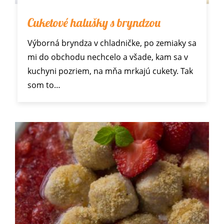
Cuketové halušky s bryndzou
Výborná bryndza v chladničke, po zemiaky sa
mi do obchodu nechcelo a všade, kam sa v
kuchyni pozriem, na mňa mrkajú cukety. Tak
som to…