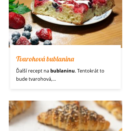
Tvarohová bublanina
Ďalší recept na
bublaninu
. Tentokrát to
bude tvarohová,…