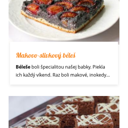
Makovo-slivkový béleš
Béleše
boli špecialitou našej babky. Piekla
ich každý víkend. Raz boli makové, inokedy…