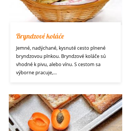
Bryndzové koláče
Jemné, nadýchané, kysnuté cesto plnené
bryndzovou plnkou. Bryndzové koláče sú
vhodné k pivu, alebo vínu. S cestom sa
výborne pracuje,…