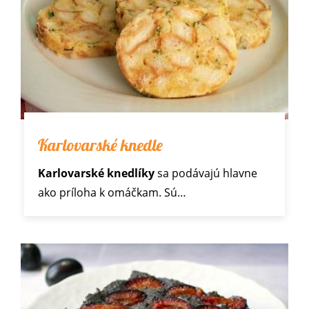
Karlovarské knedle
Karlovarské knedlíky
sa podávajú hlavne
ako príloha
k omáčkam
. Sú…