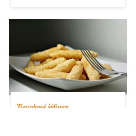
Tvarohové šúľance
Tvarohové šuľance
poliate rozpusteným
maslom, s cukrom a strúhankou sú