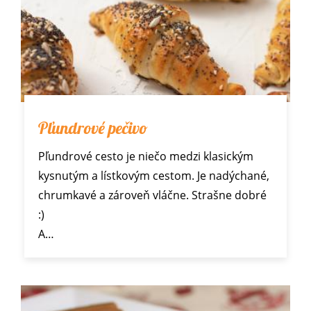
Pľundrové pečivo
Pľundrové cesto je niečo medzi klasickým
kysnutým a lístkovým cestom. Je nadýchané,
chrumkavé a zároveň vláčne. Strašne dobré
:)
A…