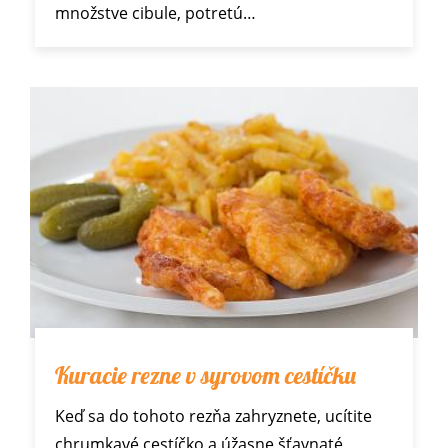
množstve cibule, potretú…
Kuracie rezne v syrovom cestíčku
Keď sa do tohoto rezňa zahryznete, ucítite
chrumkavé cestíčko a úžasne šťavnaté