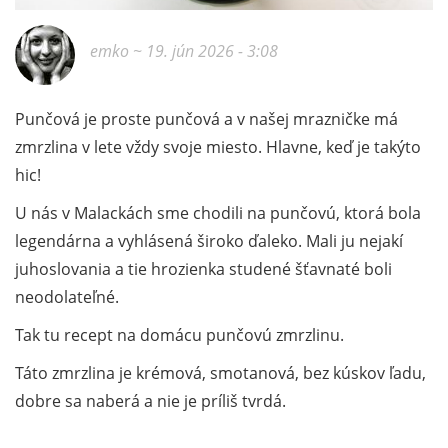
emko
~ 19. jún 2026 - 3:08
Punčová je proste punčová a v našej mrazničke má
zmrzlina v lete vždy svoje miesto. Hlavne, keď je takýto
hic!
U nás v Malackách sme chodili na punčovú, ktorá bola
legendárna a vyhlásená široko ďaleko. Mali ju nejakí
juhoslovania a tie hrozienka studené šťavnaté boli
neodolateľné.
Tak tu recept na domácu punčovú zmrzlinu.
Táto zmrzlina je krémová, smotanová, bez kúskov ľadu,
dobre sa naberá a nie je príliš tvrdá.