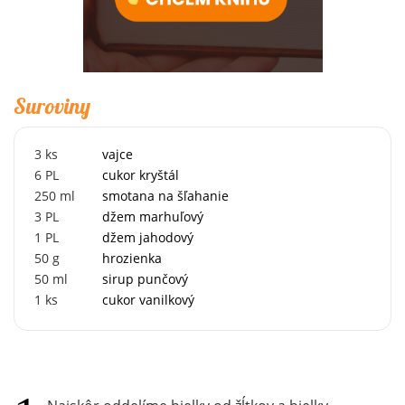
Suroviny
3
ks
vajce
6
PL
cukor kryštál
250
ml
smotana na šľahanie
3
PL
džem marhuľový
1
PL
džem jahodový
50
g
hrozienka
50
ml
sirup punčový
1
ks
cukor vanilkový