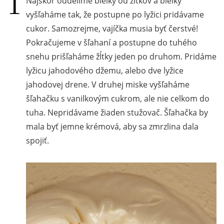
Najskôr oddelíme bielky od žĺtkov a bielky
vyšľaháme tak, že postupne po lyžici pridávame
cukor. Samozrejme, vajíčka musia byť čerstvé!
Pokračujeme v šľahaní a postupne do tuhého
snehu prišľaháme žĺtky jeden po druhom. Pridáme
lyžicu jahodového džemu, alebo dve lyžice
jahodovej drene. V druhej miske vyšľaháme
šľahačku s vanilkovým cukrom, ale nie celkom do
tuha. Nepridávame žiaden stužovač. Šľahačka by
mala byť jemne krémová, aby sa zmrzlina dala
spojiť.