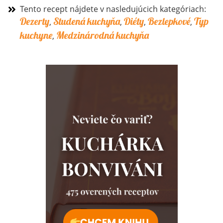
Tento recept nájdete v nasledujúcich kategóriach:
Dezerty
Studená kuchyňa
Diéty
Bezlepkové
Typ
,
,
,
,
kuchyne
Medzinárodná kuchyňa
,