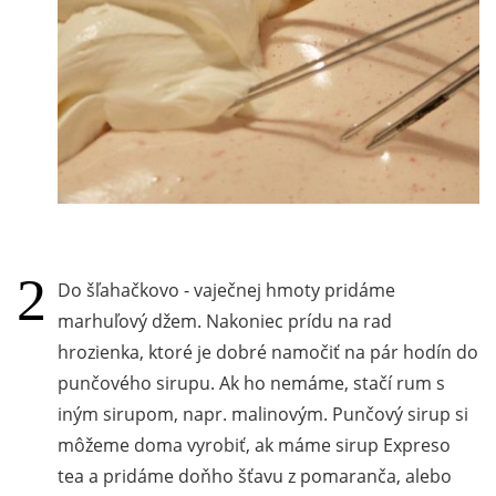
Do šľahačkovo - vaječnej hmoty pridáme
marhuľový džem. Nakoniec prídu na rad
hrozienka, ktoré je dobré namočiť na pár hodín do
punčového sirupu. Ak ho nemáme, stačí rum s
iným sirupom, napr. malinovým. Punčový sirup si
môžeme doma vyrobiť, ak máme sirup Expreso
tea a pridáme doňho šťavu z pomaranča, alebo