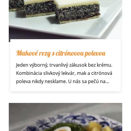
Makové rezy s citrónovou polevou
Jeden výborný, trvanlivý zákusok bez krému.
Kombinácia slivkový lekvár, mak a citrónová
poleva nikdy nesklame. U nás sa pečú na…