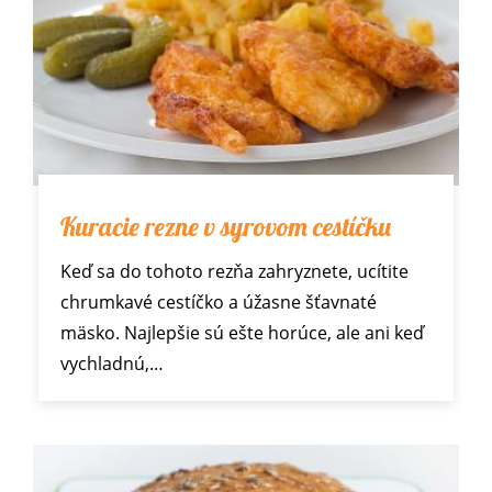
Kuracie rezne v syrovom cestíčku
Keď sa do tohoto rezňa zahryznete, ucítite
chrumkavé cestíčko a úžasne šťavnaté
mäsko. Najlepšie sú ešte horúce, ale ani keď
vychladnú,…