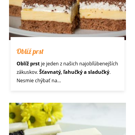
Oblíž prst
Oblíž prst
je jeden z našich najobľúbenejších
zákuskov.
Šťavnatý, ľahučký a sladučký
.
Nesmie chýbať na…