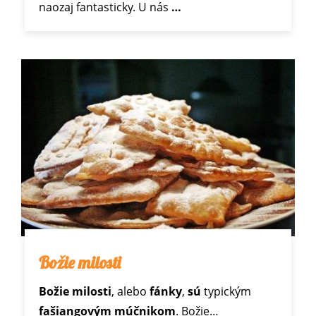
naozaj fantasticky. U nás
…
Božie milosti
Božie milosti
, alebo
fánky
,
sú
typickým
fašiangovým múčnikom
. Božie…