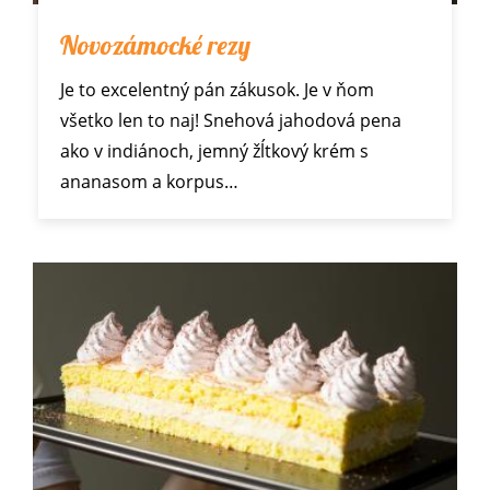
Novozámocké rezy
Je to excelentný pán zákusok. Je v ňom
všetko len to naj! Snehová jahodová pena
ako v indiánoch, jemný žĺtkový krém s
ananasom a korpus…