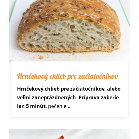
Hrnčekový chlieb pre začiatočníkov
Hrnčekový chlieb pre začiatočníkov, alebo
veľmi zaneprázdnených
.
Príprava zaberie
len 5 minút
, pečenie…