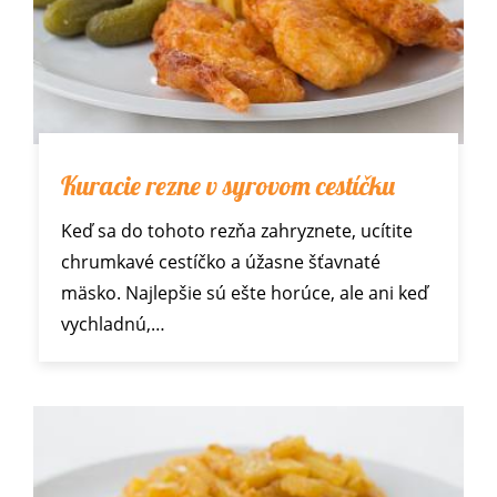
Kuracie rezne v syrovom cestíčku
Keď sa do tohoto rezňa zahryznete, ucítite
chrumkavé cestíčko a úžasne šťavnaté
mäsko. Najlepšie sú ešte horúce, ale ani keď
vychladnú,…