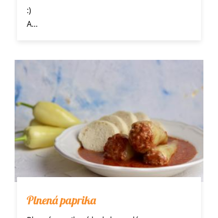
:)
A…
Plnená paprika