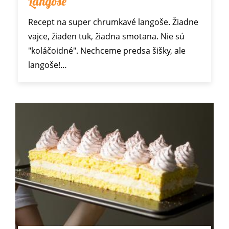
Langoše
Recept na super chrumkavé langoše. Žiadne
vajce, žiaden tuk, žiadna smotana. Nie sú
"koláčoidné". Nechceme predsa šišky, ale
langoše!…