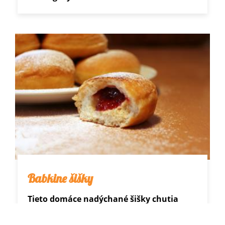
Babkine šišky
Tieto domáce nadýchané šišky chutia
božsky!