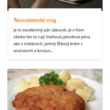
Novozámocké rezy
Je to excelentný pán zákusok. Je v ňom
všetko len to naj! Snehová jahodová pena
ako v indiánoch, jemný žĺtkový krém s
ananasom a korpus…