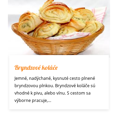
Bryndzové koláče
Jemné, nadýchané, kysnuté cesto plnené
bryndzovou plnkou. Bryndzové koláče sú
vhodné k pivu, alebo vínu. S cestom sa
výborne pracuje,…