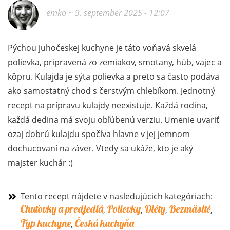
emko
~ 9. september 2025 - 12:07
Pýchou juhočeskej kuchyne je táto voňavá skvelá
polievka, pripravená zo zemiakov, smotany, húb, vajec a
kôpru. Kulajda je sýta polievka a preto sa často podáva
ako samostatný chod s čerstvým chlebíkom. Jednotný
recept na prípravu kulajdy neexistuje. Každá rodina,
každá dedina má svoju obľúbenú verziu. Umenie uvariť
ozaj dobrú kulajdu spočíva hlavne v jej jemnom
dochucovaní na záver. Vtedy sa ukáže, kto je aký
majster kuchár :)
Tento recept nájdete v nasledujúcich kategóriach:
Chuťovky a predjedlá
Polievky
Diéty
Bezmäsité
,
,
,
,
Typ kuchyne
Česká kuchyňa
,