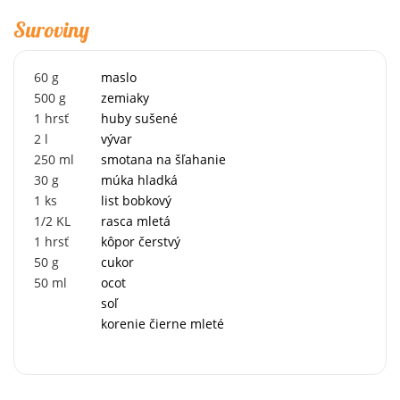
Suroviny
60
g
maslo
500
g
zemiaky
1
hrsť
huby sušené
2
l
vývar
250
ml
smotana na šľahanie
30
g
múka hladká
1
ks
list bobkový
1/2
KL
rasca mletá
1
hrsť
kôpor čerstvý
50
g
cukor
50
ml
ocot
soľ
korenie čierne mleté