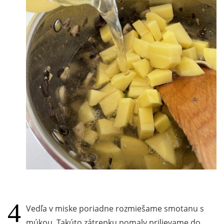
Vedľa v miske poriadne rozmiešame smotanu s
múkou. Takúto zátrepku pomaly prilievame do