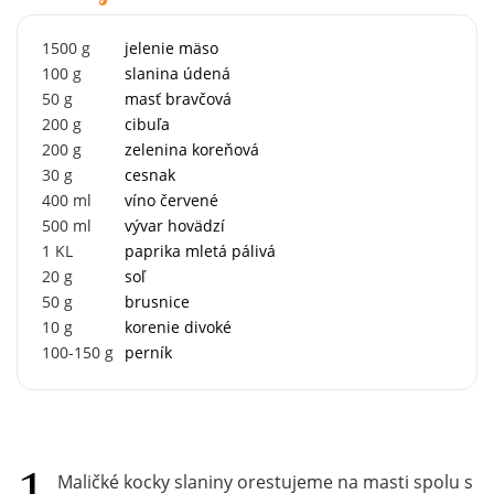
1500
g
jelenie mäso
100
g
slanina údená
50
g
masť bravčová
200
g
cibuľa
200
g
zelenina koreňová
30
g
cesnak
400
ml
víno červené
500
ml
vývar hovädzí
1
KL
paprika mletá pálivá
20
g
soľ
50
g
brusnice
10
g
korenie divoké
100-150
g
perník
Maličké kocky slaniny orestujeme na masti spolu s