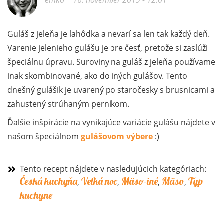
emko
~ 16. november 2019 - 12:01
Guláš z jeleňa je lahôdka a nevarí sa len tak každý deň.
Varenie jelenieho gulášu je pre česť, pretože si zaslúži
špeciálnu úpravu. Suroviny na guláš z jeleňa používame
inak skombinované, ako do iných gulášov. Tento
dnešný gulášik je uvarený po staročesky s brusnicami a
zahustený strúhaným perníkom.
Ďalšie inšpirácie na vynikajúce variácie gulášu nájdete v
našom špeciálnom
gulášovom výbere
:)
Tento recept nájdete v nasledujúcich kategóriach:
Česká kuchyňa
Veľká noc
Mäso-iné
Mäso
Typ
,
,
,
,
kuchyne