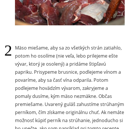
Mäso miešame, aby sa zo všetkých strán zatiahlo,
potom ho osolíme (nie veľa, lebo prilejeme ešte
vývar, ktorý je osolený) a pridáme štipľavú
papriku. Prisypeme brusnice, podlejeme vínom a
povaríme, aby sa časť vína odparila. Potom
podlejeme hovädzím vývarom, zakryjeme a
pomaly dusíme, kým mäso nezmäkne. Občas
premiešame. Uvarený guláš zahustíme strúhaným
perníkom, čím získame originálnu chuť. Ak nemáte
možnosť kúpiť perník na strúhanie, jednoducho si
ho upečte, ako som napríklad pri tomto recepte